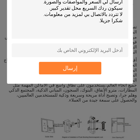
تصميم القفل المغناطيسي ((القفل الكهرومغناطيسي) هو نفسه مثل
المغناطيس الكهربائي. باستخدام مبدأ الكهرومغناطيسي، عندما يمر التيار
من خلال ورقة الصلب السيليكون،الأقفال المغناطيسية سوف تنتج امتصاص
قوي، وبالتالي يساعد على امتصاص الصفيحة الحديدية بشكل ضيق. حتى
التيار الصغير سوف ينتج مغناطيسية ضخمة، والتي يمكن أن تتحكم بفعالية
الباب.
أقفال جونسون المغناطيسية ((القفل الكهرومغناطيسي) تتبنى معدات الإنتاج
العالمية الرائدة وتكنولوجيا التعبئة والتغليف ،والذي لا يجعل فقط القدرة
إرسال
المضادة للأكسدة من السطح القفل لدينا الوصول إلى المستوى الرائد
الدولي، ولكن يساعد أيضا على زيادة قوة الاحتفاظ (أكثر من 20٪ من
المصنعين الآخرين). الآن تم بيع أقفالنا إلى أكثر من 60 بلدا ومنطقة في
جميع أنحاء العالم،يستخدمون على نطاق واسع في الأماكن المهمة مثل
المطارات، مترو الأنفاق، البنوك، السجون، المباني الذكية، المجتمع الذكي
وهلم جرا، وتصبح أداة مريحة وسريعة وذكية للمستخدمين العالميين،
والحصول على سمعة جيدة من العملاء.