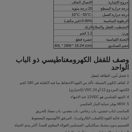
خروج الإشارة:
الاتصال الجاف
درجة حرارة السطح
20 درجة مئوية
درجة حرارة العمل:
-10°C - 55°C
الرطوبة المناسبة:
0-90% (غير مكثف)
التشطيب للقفل والسلاح
الزنك
وزن:
1.2 كجم
التعبئة القياسية:
عشرة قطع
حجم الصناديق:
40L * 28W * 18.2H (cm)
وصف للقفل الكهرومغناطيسي ذو الباب
الواحد
1-فشل آمن، الطاقة لتقفل
2. لفائف الكوبر الجميلة، تأكد من القوة الاحتفاظ بما فيه الكفاية في 180 كجم
3الجهد المزدوج 12 أو 24 VDC ((اختياري)
4. الجهد القياسي هو 12VDC عند الانتهاء
5. MOV يوفر حماية التيار العكسي
6مناسب لباب خشبي، باب زجاجي، باب معدني، باب مضاد للحريق
7مادة عالية القوة ((الصلب الكازوليت) ، المرفق الألومنيوم المضغوط
8تصميم بدون مشبك ميكانيكي، المسامير الفولاذ المقاوم للصدأ، أكثر مدى الحياة