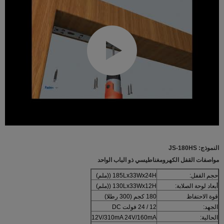
النموذج: JS-180HS
مواصفات القفل الكهرومغناطيسي ذو الباب الواحد
حجم القفل:
185Lx33Wx24H ((ملم)
أبعاد لوحة الصلابة:
130Lx33Wx12H ((ملم)
قوة الاحتفاظ
180 كجم (300 رطلا)
الجهد:
12 / 24 فولت DC
الحالية:
12V/310mA 24V/160mA