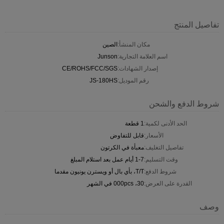
تفاصيل المنتج
مكان المنشأ:
الصين
اسم العلامة التجارية:
Junson
إصدار الشهادات:
CE/ROHS/FCC/SGS
رقم الموديل:
JS-180HS
شروط الدفع والشحن
الحد الأدنى لكمية:
1 قطعة
الأسعار:
قابل للتفاوض
تفاصيل التغليف:
معبأة في الكرتون
وقت التسليم:
1-7 أيام عمل بعد استلام المبلغ
شروط الدفع:
T/T، بأي بال أو ويسترن يونيون مقدما
القدرة على العرض:
30، 000pcs في الشهر
وصف