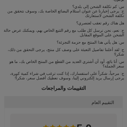
س: كم تكلفة الشحن إلى بلدي؟
ج: يرجى إخبارنا عن عنوان استلام البضائع الخاصة بك، وسوف نتحقق من
تكلفة الشحن لاستعارتك
هل هناك رقم تعقب لعنصري؟
ج: نعم، نحن نرسل كل طلب مع رقم التتبع الخاص بهم، ويمكنك عرض حالة
الشحن على الموقع المقابل.
س: هل يأتي هذا المنتج مع حزمة التجزئة؟
ج: لقد أعلننا تفاصيل التعبئة على وصف كل منتج، يرجى التحقق من ذلك،
شكرا!
س: أنا بائع، أود أن أشتري العديد من القطع من المنتج الخاص بك، ما هو
سعر الجملة؟
ج: مرحباً، شكراً على استفسارك، إذا كنت ترغب في شراء كمية كبيرة،
يرجى إرسال بريد إلكتروني إلينا، وسوف نعطيك أفضل سعر، شكراً!
التقييمات والمراجعات
التقييم العام