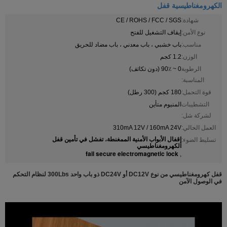
الكهرومغناطيسية قفل
شهادة:
CE / ROHS / FCC / SGS
نوع الأمن:
إيقاف التشغيل للفتح
مناسب:
باب خشبي ، باب معدني ، باب مضاد للحريق
الوزن:
1.2 كجم
الرطوبة
0 ~ 90٪ (دون تكاثف)
المناسبة:
قوة التحمل:
180 كجم (300 رطل)
التشطيبات
المنيوم متأين
لشركة شل:
العمل الحالي:
310mA 12V / 160mA 24V
إقفال الأبواب الأمنية الممغنطة، تفشل في تأمين قفل
تسليط الضوء:
الكهرومغناطيسي
fail secure electromagnetic lock
,
قفل كهرومغناطيسي من نوع DC12V أو DC24V ذو باب واحد 300Lbs لنظام التحكم
في الوصول الآمن