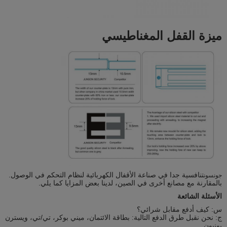
ميزة القفل المغناطيسي
تنافسية جدا في صناعة الأقفال الكهربائية لنظام التحكم في الوصول.
جونسون
بالمقارنة مع مصانع أخرى في الصين، لدينا بعض المزايا كما يلي.
الأسئلة الشائعة
س: كيف أدفع مقابل شرائي؟
ج: نحن نقبل طرق الدفع التالية: بطاقة الائتمان، ميني بوكر، تي/تي، ويسترن
يونيون.