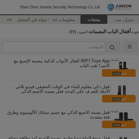
Shen Zhen Junson Security Technology Co. Ltd
منزل، بيت
منتجات
معلومات عنا
جولة في المعمل
>>
أقفال الباب البصمات
جودة
المورد.
(77)
WIFI Tuya App أقفال الأبواب الذكية ببصمة الإصبع مع
كاميرا ثقب الباب
اتصل بنا
قفل ذكي مقاوم للماء في الوقت الحقيقي فيديو ثلاثي
الأبعاد للتعرف على الوجه قفل بصمة الإصبع الذكي
اتصل بنا
قفل بصمة الاصبع الذكي مع جسم سبائك الألومنيوم وطرق
فتح متعددة
اتصل بنا
قفل منوع للماء تيويا تطبيق بصمة الاصبع كود بطاقة مفتاح