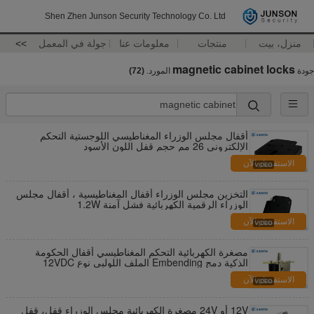
Shen Zhen Junson Security Technology Co. Ltd
منزل، بيت
منتجات
معلومات عنا
جولة في المعمل
>>
magnetic cabinet locks
جودة
المورد.
(72)
أقفال مجلس الوزراء المغناطيسي اللوجستية التحكم
الإلكتروني 26 مم حجم قفل اللون الأسود
الاستفسار الآن
التخزين مجلس الوزراء أقفال المغناطيسية ، أقفال مجلس
الوزراء الرقمية الكهربائية فشل آمنة 1.2W
الاستفسار الآن
مصغرة الكهربائية التحكم المغناطيسي أقفال الحكومة
الذكية دمج Embending الملف اللولبي نوع 12VDC
الاستفسار الآن
12V أو 24V مصغرة الكهربائية مجلس الوزراء قفل، قفل