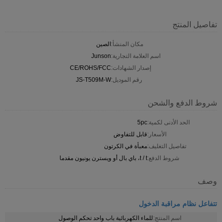
تفاصيل المنتج
مكان المنشأ:
الصين
اسم العلامة التجارية:
Junson
إصدار الشهادات:
CE/ROHS/FCC
رقم الموديل:
JS-T509M-W
شروط الدفع والشحن
الحد الأدنى لكمية:
5pc
الأسعار:
قابل للتفاوض
تفاصيل التغليف:
معبأة في الكرتون
شروط الدفع:
t / t، باي بال أو ويسترن يونيون مقدما
وصف
تتفاعل نظام مراقبة الدخول
اسم المنتج:
للماء الكهربائية باب واحد تحكم الوصول