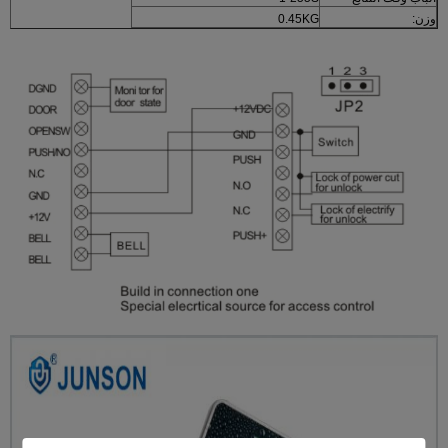
وزن:
0.45KG