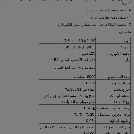
كقارئ
6 - برمجة بسيطة، عملية سهلة
7 - يمكن وضع بطاقات إدارة
8 - محمية البيانات حتى بعد انقطاع التيار الكهربائي
تخصيص:
البعد
130 * 68.4 * 17.5mm
المواد:
سبائك الزنك الإسكان
الجهد االكهربى:
12V دس
تيار
فتح الحد الأقصى الحالي: 1.5A
ثابت تيار: 50mA كحد أقصى
سعة المستخدم:
8000 مستخدم
مسافة التردد
5-10CM
إخراج يجاند
البناء في Wg26 / 34
نسخة البيانات
نسخ بيانات المستخدم إلى جهاز آخر.
نوع البطاقة:
إم أو ميفار بطاقة واحدة
درجة الحرارة السطحية:
≦ 20 ℃
درجة الحرارة التشغيل
-20 ℃ - 70 ℃
رطوبة العملية
0-95٪
فتح الباب الطريقة
بطاقة، كلمة السر، بطاقة + كلمة السر
الباب وقت التتابع
1-255S