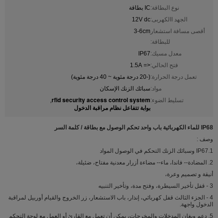
نوع البطاقة:
IC بطاقة
الجهد االكهربى:
12V dc
أقصى مسافة استشعار
3-6cm
للبطاقة:
معدل مسيك:
IP67
فتح الحالي:
<= 1.5A
تعمل درجة الحرارة:
(-20 درجة مئوية ~ 40 درجة مئوية)
مواد:
سبائك الزنك الإسكان
rfid security access control system
تسليط الضوء:
,
بوابة تتفاعل نظام مراقبة الدخول
IP68 للماء الكهربائية باب واحد تحكم الوصول مع بطاقة / كلمة السر
وصف :
1.IP67 وسبائك الزنك التحكم في الوصول المواد
2. المضادة-- فاندا، ماء-- مضاءة أزرار معدنية مفتاح، ضئيلة،
أنيقة و تصميم وعرة،
3 - قفل تأخير السيطرة، وفتح مدة، وتأخير التنبيه
4 - الجزء الثالث قفل كهربائي، إنذار، باب الاستشعار، زر الخروج والقيام أوربيل لمراقبة
الدخول واجهة.
5. دعم ويغان المدخلات والمخرجات، يمكن أن تعمل مع القارئ أو العمل مع لوحة التحكم