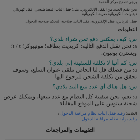
يرجى تصفح مركز الخدمة.
نحن نقدم العديد من القفل الإلكتروني، مثل: قفل الباب المغناطيسي، قفل كهربائي
ديدبولت، الكهربائية ضربة، الكهربائية
قفل الترباس، قفل الإلكترونية. قفل الباب. صلاحية التحكم صلاحية الدخول.
التعليمات
س: كيف يمكنني دفع ثمن شراء بلدي؟
a: نحن نقبل الدفع التالية: كريديت بطاقة؛
مونيبوكر؛ t / t؛
ويسترن يونيون.
س: كم أنها لا تكلفة للسفينة إلى بلدي؟
a: من فضلك قل لنا الخاص تتلقى عنوان السلع، وسوف
تحقق من تكلفة الشحن للرجوع اليها
س: هل هناك أي عدد تتبع البند بلادي؟
a: نعم، نحن سفينة كل النظام مع عدد تتبعها، ويمكنك عرض
شحنة ستوس على الموقع المقابلة.
،
رفيد قفل الباب نظام مراقبة الدخول
العلامة:
رفيد بوابة نظام مراقبة الدخول
التقييمات والمراجعات