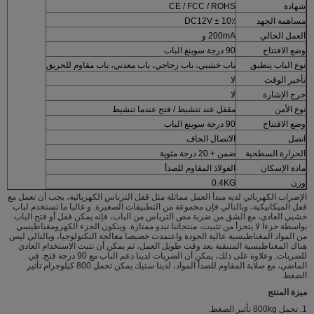
شهادة
CE / FCC / ROHS
مساهمة الجهد
DC12V ± 10٪
العمل الحالي
200mA و
وضع الافتتاح
90 درجة سوينغ الباب
نوع الباب ينطبق
باب خشبي، باب زجاجي، باب معدني، باب مقاوم للحريق
تأخير الوقت
لا
خرج الإشارة
لا
نوع الأمن
مقفل عند تنشيط / فتح عندما تنشيط
وضع الافتتاح
90 درجة سوينغ الباب
اتصل
الاتصال الجاف
الحرارة السطحية
ضمن + 20 درجة مئوية
مادة الإسكان
الفولاذ المقاوم للصدأ
وزن
0.4KG
الإضراب الكهربائي لديه مبدأ العمل مماثلة مثل قفل الترباس الكهربائية، يجب أن تعمل مع
قفل الميكانيكية، وبالتالي فإن مجموعة من التطبيقات الصغيرة.
و غالبا ما تستخدم لباب
خشبي العادي، مع الشق من ضربة مص الترباس من الباب، فإنه يمكن قفل أو فتح الباب.
بواسطة جزءا لا يتجزأ من تثبيت، منتجاتنا تبدو ممتازة.
ويتكون الجزء الكهرومغناطيسي
من المواد المغناطيسية عالية الجودة واعتمدت خصيصا معالجة التكنولوجيا، وبالتالي ليس
هناك المغناطيسية المتبقية بعد وقت طويل العمل، ثم يمكن أن تثبت الاستخدام العادي
للضربات.
وعلاوة على ذلك، يمكن أن الضربات لدينا دعم الباب مع 90 درجة فتح.
في
الماضي، مع صلابة المقاوم للصدأ المواد، لدينا ستيك يمكن تحمل 800 كيلوجرام تأثير
الضغط.
ميزة المنتج
1. تحمل 800kg تأثير الضغط.