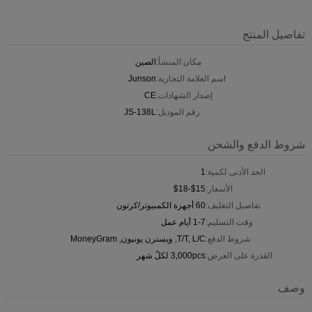
تفاصيل المنتج
مكان المنشأ:
الصين
اسم العلامة التجارية:
Junson
إصدار الشهادات:
CE
رقم الموديل:
JS-138L
شروط الدفع والشحن
الحد الأدنى لكمية:
1
الأسعار:
$15-$18
تفاصيل التغليف:
60 أجهزة الكمبيوتر/كرتون
وقت التسليم:
1-7 أيام عمل
شروط الدفع:
T/T, L/C, ويسترن يونيون, MoneyGram
القدرة على العرض:
3,000pcs لكلّ شهر
وصف