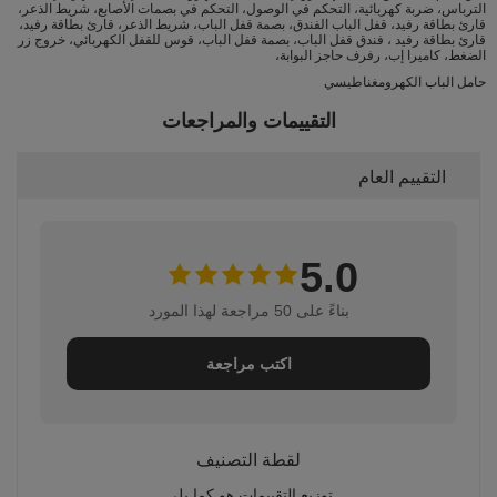
الترباس، ضربة كهربائية، التحكم في الوصول، التحكم في بصمات الأصابع، شريط الذعر،
قارئ بطاقة رفيد، قفل الباب الفندق، بصمة قفل الباب، شريط الذعر، قارئ بطاقة رفيد،
قارئ بطاقة رفيد ، فندق قفل الباب، بصمة قفل الباب، قوس للقفل الكهربائي، خروج زر
الضغط، كاميرا إب، رفرف حاجز البوابة،
حامل الباب الكهرومغناطيسي
التقييمات والمراجعات
التقييم العام
5.0
بناءً على 50 مراجعة لهذا المورد
اكتب مراجعة
لقطة التصنيف
توزيع التقييمات هو كما يلي