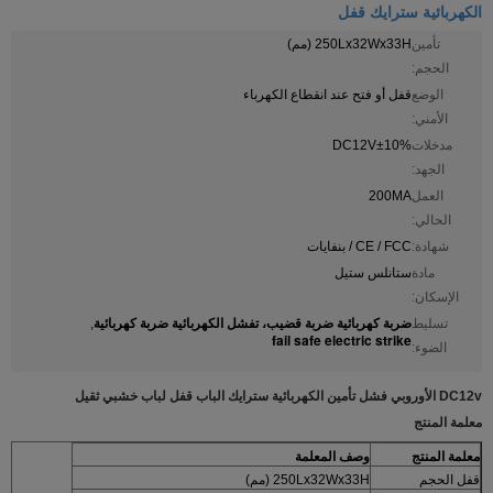
الكهربائية سترايك قفل
تأمين
250Lx32Wx33H (مم)
الحجم:
الوضع
قفل أو فتح عند انقطاع الكهرباء
الأمني:
مدخلات
DC12V±10%
الجهد:
العمل
200MA
الحالي:
شهادة:
CE / FCC / بنفايات
مادة
ستانلس ستيل
الإسكان:
ضربة كهربائية ضربة قضيب، تفشل الكهربائية ضربة كهربائية
تسليط
,
fail safe electric strike
الضوء:
DC12v الأوروبي فشل تأمين الكهربائية سترايك الباب قفل لباب خشبي ثقيل
معلمة المنتج
معلمة المنتج
وصف المعلمة
قفل الحجم
250Lx32Wx33H (مم)