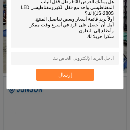
إرسال