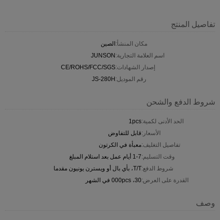
تفاصيل المنتج
مكان المنشأ:
الصين
اسم العلامة التجارية:
JUNSON
إصدار الشهادات:
CE/ROHS/FCC/SGS
رقم الموديل:
JS-280H
شروط الدفع والشحن
الحد الأدنى لكمية:
1pcs
الأسعار:
قابل للتفاوض
تفاصيل التغليف:
معبأة في الكرتون
وقت التسليم:
1-7 أيام عمل بعد استلام المبلغ
شروط الدفع:
T/T، بأي بال أو ويسترن يونيون مقدما
القدرة على العرض:
30، 000pcs في الشهر
وصف