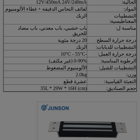
الحالية:
12V/450mA 24V/240mA
المواد:
لفائف النحاس الدقيقة + غطاء الألومنيوم
التشطيبات
الزنك
المغناطيسية:
مناسبة ل:
باب خشبي، باب معدني، باب مضاد
للحريق
درجة حرارة السطح
20 درجة مئوية
التشطيبات للدبابات:
الزنك
درجة حرارة العمل:
-10°C - 55°C
الرطوبة المناسبة:
0-90% (غير مكثف)
التشطيبات للشيل:
الألومنيوم المضغوط
وزن:
2.0kg
التعبئة القياسية:
عشرة قطع
حجم الصناديق:
35L * 29W * 16H (cm)