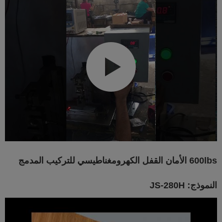
600lbs الأمان القفل الكهرومغناطيسي للتركيب المدمج
النموذج: JS-280H