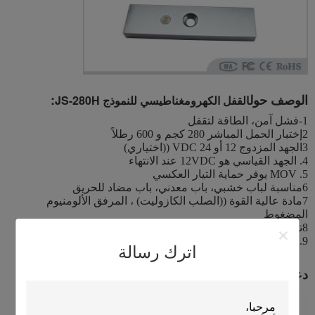
الوصف حول
:
القفل الكهرومغناطيسي للنموذج JS-280H
1-فشل آمن، الطاقة لتقفل
2إختبار الحمل المباشر 280 كجم و 600 رطلاً
3الجهد المزدوج 12 أو 24 VDC ((اختياري)
4. الجهد القياسي هو 12VDC عند الانتهاء
5. MOV يوفر حماية التيار العكسي
6مناسبة لباب خشبي، باب معدني، باب مضاد للحريق
7مادة عالية القوة ((الصلب الكازوليت) ، المرفق الألومنيوم
المضغوط
8تصميم بدون مشبك ميكاني
9. زيادة قوة الاحتفاظ ، مزدوجة الحاجز العازل
اترك رسالة
دعامة تركيب المنتج