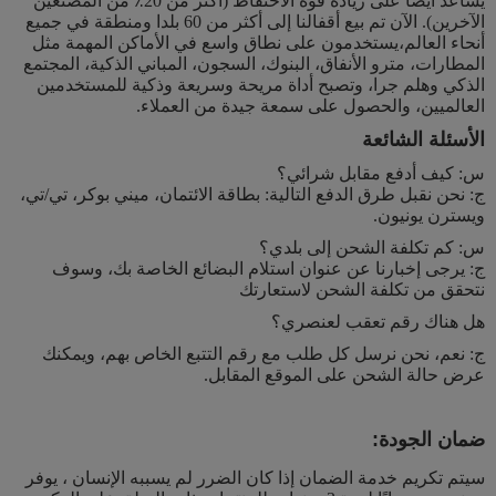
يساعد أيضا على زيادة قوة الاحتفاظ (أكثر من 20٪ من المصنعين
الآخرين). الآن تم بيع أقفالنا إلى أكثر من 60 بلدا ومنطقة في جميع
أنحاء العالم،يستخدمون على نطاق واسع في الأماكن المهمة مثل
المطارات، مترو الأنفاق، البنوك، السجون، المباني الذكية، المجتمع
الذكي وهلم جرا، وتصبح أداة مريحة وسريعة وذكية للمستخدمين
العالميين، والحصول على سمعة جيدة من العملاء.
الأسئلة الشائعة
س: كيف أدفع مقابل شرائي؟
ج: نحن نقبل طرق الدفع التالية: بطاقة الائتمان، ميني بوكر، تي/تي،
ويسترن يونيون.
س: كم تكلفة الشحن إلى بلدي؟
ج: يرجى إخبارنا عن عنوان استلام البضائع الخاصة بك، وسوف
نتحقق من تكلفة الشحن لاستعارتك
هل هناك رقم تعقب لعنصري؟
ج: نعم، نحن نرسل كل طلب مع رقم التتبع الخاص بهم، ويمكنك
عرض حالة الشحن على الموقع المقابل.
ضمان الجودة:
سيتم تكريم خدمة الضمان إذا كان الضرر لم يسببه الإنسان ، يوفر