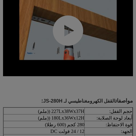
مواصفات
:
القفل الكهرومغناطيسي لـ JS-280H
حجم القفل:
227Lx38Wx37H ((ملم)
أبعاد لوحة الصلابة:
180Lx36Wx12H ((ملم)
قوة الاحتفاظ:
280 كجم (600 رطلا)
الجهد:
12 / 24 فولت DC