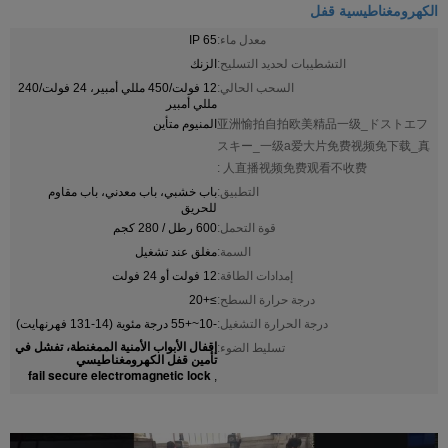
الكهرومغناطيسية قفل
معدل ماء:
IP 65
التشطيبات لحديد التسليح:
الزنك
السحب الحالي:
12 فولت/450 مللي أمبير، 24 فولت/240
مللي أمبير
亚洲愉拍自拍欧美精品一级_ドストエフ
المنيوم متأين
スキー_一级a爱大片免费视频免下载_真
人直播视频免费观看不收费 :
التطبيق:
باب خشبي، باب معدني، باب مقاوم
للحريق
قوة التحمل:
600 رطل / 280 كجم
السمة:
مغلق عند تشغيل
إمدادات الطاقة:
12 فولت أو 24 فولت
درجة حرارة السطح:
≥+20
درجة الحرارة التشغيل:
-10~+55 درجة مئوية (14-131 فهرنهايت)
إقفال الأبواب الأمنية الممغنطة، تفشل في
تسليط الضوء:
تأمين قفل الكهرومغناطيسي
fail secure electromagnetic lock
,