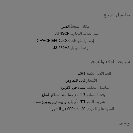
تفاصيل المنتج
مكان المنشأ:
الصين
اسم العلامة التجارية:
JUNSON
إصدار الشهادات:
CE/ROHS/FCC/SGS
رقم الموديل:
JS-280HS
شروط الدفع والشحن
الحد الأدنى لكمية:
1pcs
الأسعار:
قابل للتفاوض
تفاصيل التغليف:
معبأة في الكرتون
وقت التسليم:
1-7 أيام عمل بعد استلام المبلغ
شروط الدفع:
T/T، بأي بال أو ويسترن يونيون مقدما
القدرة على العرض:
30، 000pcs في الشهر
وصف