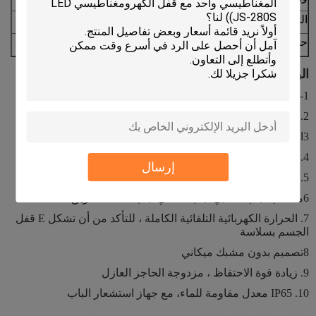
التعبئة القياسية:
عشرة قطع
حجم الصناديق:
35L * 29W * 16H (cm)
الوصف حول
:
القفل الكهرومغناطيسي 600lbs JS-280HS
1-فشل آمن، الطاقة لتقفل
2. أدوات كوبر جيدة ، تأكد من القوة الكافية في 280 كجم
3الجهد المزدوج 12 أو 24 VDC ((اختياري)
4. الجهد القياسي هو 12VDC عند الانتهاء
إرسال
5. MOV يوفر حماية التيار العكسي
6مناسب لباب خشبي، باب معدني، باب مضاد للحريق
7. الحرارة الكهربائية التلقائية الكاملة ، للتأكد من أن تشكل E قفل
الجسم بسلاسة
8تصميم بدون مشبك ميكاني
9. زيادة قوة الاحتفاظ ، مزدوجة الحاجز العازل
10. IP65 معدل مقاومة للماء، مع جهاز استشعار الباب