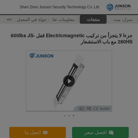
Shen Zhen Junson Security Technology Co. Ltd
منزل، بيت
منتجات
معلومات عنا
جولة في المعمل
>>
جزءا لا يتجزأ من تركيب Electricmagnetic قفل 600lbs JS-
280HS مع باب الاستشعار
افضل سعر
اتصل بنا