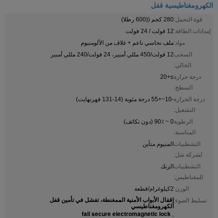
الكهرومغناطيسية قفل
قوة التحمل:
280 كجم ((600 رطلا)
إمدادات الطاقة:
12 فولت / 24 فولت
مواد:
ملف نحاسي ناعم + غلاف من الألومنيوم
السحب
12 فولت/450 مللي أمبير، 24 فولت/240 مللي أمبير
الحالي:
درجة حرارة
≥+20
السطح:
درجة الحرارة
-10~+55 درجة مئوية (14-131 فهرنهايت)
التشغيل:
الرطوبة
0 ~ 90٪ (دون تكاثف)
المناسبة:
التشطيبات
المنيوم متأين
لشركة شل:
التشطيبات
الزنك
للمغناطيس:
الوزن:
2كيلوغرام/قطعة
إقفال الأبواب الأمنية الممغنطة، تفشل في تأمين قفل
تسليط الضوء:
الكهرومغناطيسي
fail secure electromagnetic lock
,