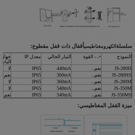
سلسلة
أقفال ذات قفل مقطوع:
الكهرومغناطيسي
النموذج
+، - القوة
التيار الحالي
معدل IP
جهاز 
الباب
JS-280H
نعم..
440mA
IP65
لا
JS-280HS
نعم..
360mA
IP65
نعم
JS-280M
نعم..
360mA
IP65
لا
JS-350M
نعم..
540mA
IP65
لا
JS-350MS
نعم..
540mA
IP65
نعم
ميزة القفل المغناطيسي: