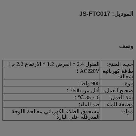
الموديل: JS-
FTC017
وصف
حجم المنتج:
الطول 2.4 * العرض 1.2 * الارتفاع 2.2 م ؛
طاقة كهربائية
AC220V ؛
شغالة:
قوة:
900 واط ؛
ضجيج العمل:
أقل من 36db ؛
بيئة العمل:
0 ~ 35 ℃ ؛
وظيفة للماء:
ضد للماء؛
مواد:
مسحوق الطلاء الكهربائي معالجة اللوحة
المدرفلة على البارد ؛