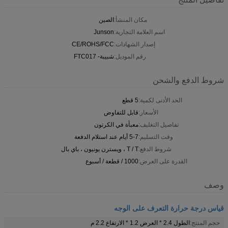
مكان المنشأ:
الصين
اسم العلامة التجارية:
Junson
إصدار الشهادات:
CE/ROHS/FCC
رقم الموديل:
شبيبة- FTC017
شروط الدفع والشحن
الحد الأدنى لكمية:
5 قطع
الأسعار:
قابل للتفاوض
تفاصيل التغليف:
معبأة في الكرتون
وقت التسليم:
5-7 أيام عند استلام الدفعة
شروط الدفع:
T / T ، ويسترن يونيون ، باي بال
القدرة على العرض:
1000 / قطعة / أسبوع
وصف
قياس درجة حرارة التعرف على الوجه
حجم المنتج:
الطول 2.4 * العرض 1.2 * الارتفاع 2.2 م