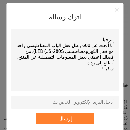
اترك رسالة
خاصية
1) عدم الاتصال والتشغيل المتكامل ؛
2) الكشف التلقائي عن درجة حرارة الجسم المتكاملة ، وكشف
القناع ، وتطهير اليد ، وتصميم تطهير الجسم كله ؛
إرسال
3) يتم استخدام خوارزمية Shangtang لقياس درجة الحرارة والتعرف
على الوجه
4) رقاقة قياس درجة الحرارة Heiman الألمانية ، دقة درجة الحرارة: