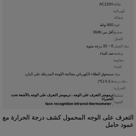
طاقة
AC220V
كهربائية
شغالة:
قوة:
900 واط
ضجيج
أقل من 36db
العمل:
بيئة العمل:
0 ~ 35 درجة مئوية
وظيفة
ضد للماء
مقاومة
للماء:
مواد:
مسحوق الطلاء الكهربائي معالجة اللوحة المدرفلة على البارد
دقة درجة
± 0.3 (℃)
الحرارة:
ترمومتر التعرف على الوجه ، ترمومتر التعرف على الوجه بالأشعة تحت
تسليط
الحمراء
الضوء:
face recognition infrared thermometer
,
التعرف على الوجه المحمول كشف درجة الحرارة مع
عمود حامل