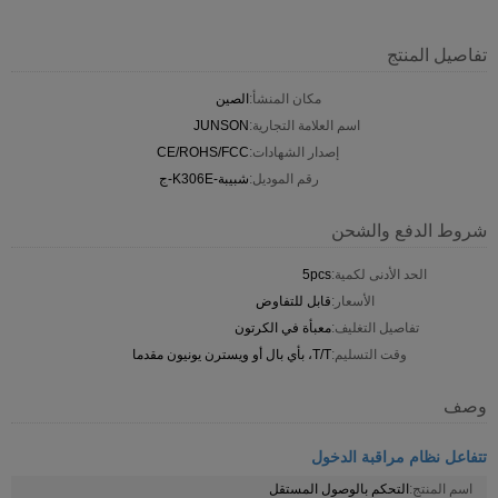
تفاصيل المنتج
مكان المنشأ:
الصين
اسم العلامة التجارية:
JUNSON
إصدار الشهادات:
CE/ROHS/FCC
رقم الموديل:
شبيبة-K306E-ج
شروط الدفع والشحن
الحد الأدنى لكمية:
5pcs
الأسعار:
قابل للتفاوض
تفاصيل التغليف:
معبأة في الكرتون
وقت التسليم:
T/T، بأي بال أو ويسترن يونيون مقدما
وصف
تتفاعل نظام مراقبة الدخول
اسم المنتج:
التحكم بالوصول المستقل