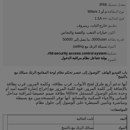
معدل مسيك:
IP68
نوع البطاقة:
م أو Mifare 1
فتح الحالية::
<= 1.5A
تطبيق:
خارج الباب، رينبروف
اللون:
خيارات الذهب، والفضة والنحاس
قدرة بطاقة:
3000user، ما يصل إلى 50000
المواد:
سبيكة الزنك مع palting
rfid security access control system
تسليط
,
بوابة تتفاعل نظام مراقبة الدخول
الضوء:
باب الفيديو الهاتف "الوصول إلى عنصر تحكم نظام لوحة المفاتيح الزنك سبائك مع
بالتينج"
أنها تدعم أربع طرق لفتح الأبواب: قرب بطاقة، وكلمة المرور،
قرب
بطاقة
بالإضافة إلى كلمة المرور،
قوة كلمة المرور مع
إخراج إشارة التنبيه
أميد أو
وحدة تحكم الوصول المستقل Mifare بطاقة
صمم خصيصا لمراقبة مداخل
المباني والأحياء السكنية والمصانع. أنها توفر للمستخدمين مع بسيطة
ومباشرة وتأمين السيطرة على الوصول إلى حلول نظام.
المواصفات:
البعد
ثابت الحالية
المواد
سبائك الزنك مع بالتينج