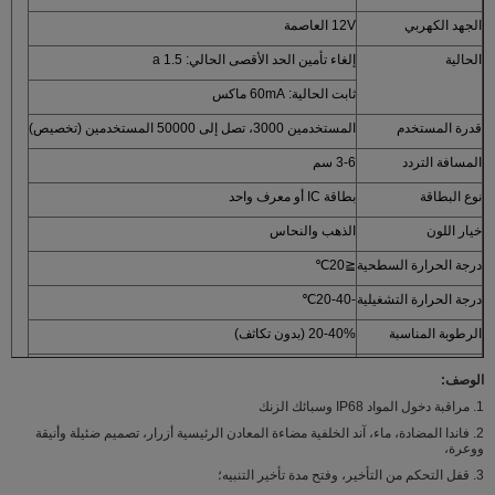
الجهد الكهربي
12V العاصمة
الحالية
إلغاء تأمين الحد الأقصى الحالي: 1.5 a
ثابت الحالية: 60mA ماكس
قدرة المستخدم
المستخدمين 3000، تصل إلى 50000 المستخدمين (تخصيص)
المسافة التردد
3-6 سم
نوع البطاقة
بطاقة IC أو معرف واحد
خيار اللون
الذهب والنحاس
درجة الحرارة السطحية
≦20℃
درجة الحرارة التشغيلية
-20-40℃
الرطوبة المناسبة
20-40% (بدون تكاثف)
طريقة فتح الباب
بطاقة، كلمة المرور، بطاقة + كلمة المرور
الوصف:
باب ترحيل الوقت
1-99S
1. مراقبة دخول المواد IP68 وسبائك الزنك
2. فاندا المضادة، ماء، آند الخلفية مضاءة المعادن الرئيسية أزرار، تصميم ضئيلة وأنيقة
الوزن:
0.45 كجم
ووعرة،
التعبئة القياسية:
30pc
3. قفل التحكم من التأخير، وفتح مدة تأخير التنبيه؛