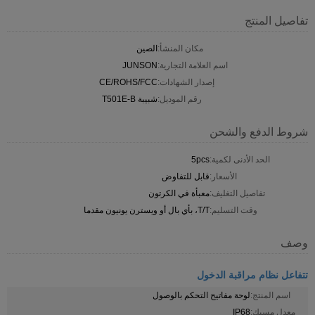
تفاصيل المنتج
مكان المنشأ:
الصين
اسم العلامة التجارية:
JUNSON
إصدار الشهادات:
CE/ROHS/FCC
رقم الموديل:
شبيبة T501E-B
شروط الدفع والشحن
الحد الأدنى لكمية:
5pcs
الأسعار:
قابل للتفاوض
تفاصيل التغليف:
معبأة في الكرتون
وقت التسليم:
T/T، بأي بال أو ويسترن يونيون مقدما
وصف
تتفاعل نظام مراقبة الدخول
اسم المنتج:
لوحة مفاتيح التحكم بالوصول
معدل مسيك:
IP68