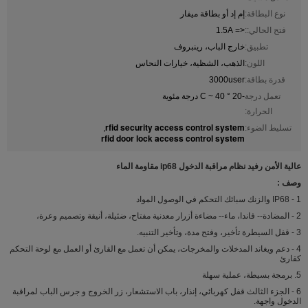
نوع البطاقة:
إم إد أو بطاقة ميفار
فتح الحالي::
<= 1.5A
تطبيق:
خارج الباب، رينبروف
اللون:
الذهب، الشظية، خيارات النحاس
قدرة بطاقة:
3000user
تعمل درجة
-20 ° C ~ 40 درجة مئوية
الحرارة:
rfid security access control system
تسليط الضوء:
,
rfid door lock access control system
عالية الأمن رفيد نظام مراقبة الدخول ip68 مقاومة الماء
وصف :
1 - IP68 والزنك سبائك التحكم في الوصول المواد
2 - المضادة-- فاندا، ماء-- مضاءة أزرار معدنية مفتاح، ضئيلة، أنيقة وتصميم وعرة،
3 - قفل السيطرة تأخير، وفتح مدة، وتأخير التنبيه.
4 - دعم ويغاند المدخلات والمخرجات، يمكن أن تعمل مع القارئ أو العمل مع لوحة التحكم
كقارئ
5. برمجة بسيطة، عملية سهلة
6 - الجزء الثالث قفل كهربائي، إنذار، باب الاستشعار، زر الخروج و جرس الباب لمراقبة
الدخول واجهة.