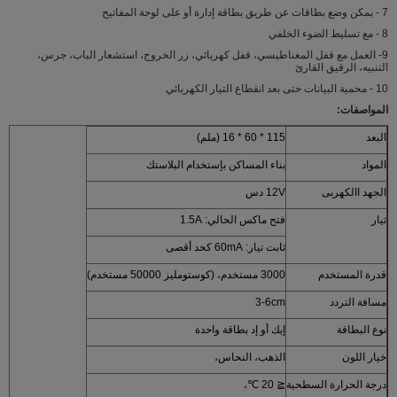
7 - يمكن وضع بطاقات عن طريق بطاقة إدارة أو على لوحة المفاتيح
8 - مع تسليط الضوء الخلفي
9- العمل مع قفل المغناطيسي، قفل كهربائي، زر الخروج، استشعار الباب، جرس،
التنبيه، الرقيق القارئ
10 - محمية البيانات حتى بعد انقطاع التيار الكهربائي
المواصفات:
البعد
115 * 60 * 16 (ملم)
المواد
بناء المساكن بإستخدام البلاستك
الجهد االكهربى
12V دس
تيار
فتح ماكس الحالي: 1.5A
ثابت تيار: 60mA كحد أقصى
قدرة المستخدم
3000 مستخدم، (كوستومليز 50000 مستخدم)
مسافة التردد
3-6cm
نوع البطاقة
إيك أو إد بطاقة واحدة
خيار اللون
الذهب، النحاس،
درجة الحرارة السطحية
≦ 20 ℃،