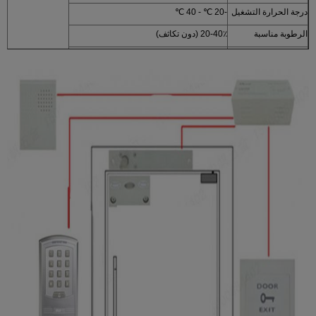
درجة الحرارة التشغيل
-20 ℃ - 40 ℃
الرطوبة مناسبة
20-40٪ (دون تكاثف)
فتح الباب الطريقة
بطاقة، كلمة السر، بطاقة + كلمة السر
الباب وقت التتابع
1-99S
وزن
0.45KG
التعبئة القياسية
30PC
حجم الكرتون
54L * 20W * 30.5H (سم)