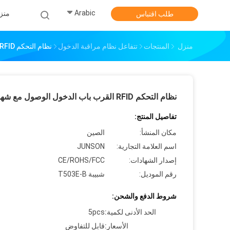
Arabic
منز
طلب اقتباس
منزل
المنتجات
تتفاعل نظام مراقبة الدخول
نظام التحكم RFID القرب باب الدخول الوصول مع شهادة CE
نظام التحكم RFID القرب باب الدخول الوصول مع شهادة CE
تفاصيل المنتج:
مكان المنشأ:
الصين
اسم العلامة التجارية:
JUNSON
إصدار الشهادات:
CE/ROHS/FCC
رقم الموديل:
شبيبة T503E-B
شروط الدفع والشحن:
الحد الأدنى لكمية:
5pcs
الأسعار:
قابل للتفاوض