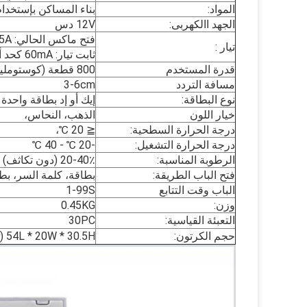
المواد:
بناء المساكن بإستخدام
الجهد االكهربى:
12V دس
فتح ماكس الحالي: 1.5A
تيار :
ثابت تيار: 60mA كحد أقصى
قدرة المستخدم
800 قطعة (كوستومليز 10000 المستخدمين)
مسافة التردد
3-6cm
نوع البطاقة:
إيك أو إد بطاقة واحدة
خيار اللون
الذهب، النحاس،
درجة الحرارة السطحية:
≦ 20 ℃،
درجة الحرارة التشغيل:
-20 ℃ - 40 ℃
الرطوبة المناسبة:
20-40٪ (دون تكاثف)
فتح الباب الطريقة:
بطاقة، كلمة السر، بط
الباب وقت التتابع
1-99S
وزن:
0.45KG
التعبئة القياسية:
30PC
حجم الكرتون:
54L * 20W * 30.5H (سم)