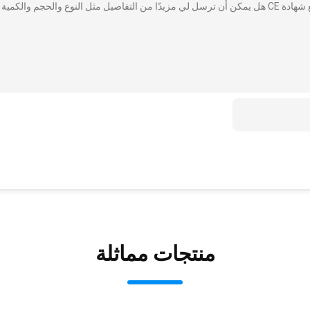
أنا مهتم بذلك نظام التحكم RFID القرب باب الدخول الوصول مع شهادة CE هل يمكن أن ترسل لي مزيدًا من التفاصيل مثل النوع والحجم والكمية
منتجات مماثلة