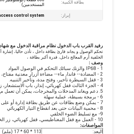
بطاقة الكمية:
المستخدمين)
إبراز:
 access control system
رفيد القرب باب الدخول نظام مراقبة الدخول مع شها
تحكم الوصول و يجاند قارئ بطاقة داخل
، تأذن حاليا، إشارة 
الخلفية
أرم المعالج داخل،
قدرة أكبر بطاقة
،
وصف :
1 - IP68 والزنك سبائك التحكم في الوصول المواد
2 - المضادة-- فاندا، ماء-- مضاءة أزرار معدنية مفتاح، ضئيلة، أنيقة وتصميم وعرة،
3 - قفل السيطرة تأخير، وفتح مدة، وتأخير التنبيه.
4 - الجزء الثالث قفل كهربائي، إنذار، باب الاستشعار، زر الخروج و جرس الباب لمراقبة الدخول واجهة.
5. دعم ويغاند المدخلات والمخرجات، يمكن أن تعمل مع القارئ أو العمل مع لوحة التحكم كقارئ
6 - برمجة بسيطة، عملية سهلة
7 - يمكن وضع بطاقات عن طريق بطاقة إدارة أو على لوحة المفاتيح
8 - محمية البيانات حتى بعد انقطاع التيار الكهربائي
9- مع تسليط الضوء الخلفي
10 - العمل مع قفل المغناطيسي، قفل كهربائي، زر الخروج، استشعار الباب، جرس، التنبيه، الرقيق القارئ
المواصفات:
البعد:
113 * 60 * 17 (ملم)