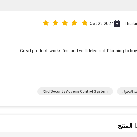
Oct 29.2024
Thaila
Great product, works fine and well delivered. Planning to b
بة الدخول
Rfid Security Access Control System
 المنتج