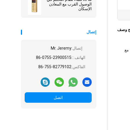
الوصول القرب مع المعادن
الإسكان
ج وصف
إتصال
إتصال:
Mr. Jeremy
 مع
الهاتف ::
86-0755-23900515
الفاكس:
86-755-82779102
اتصل