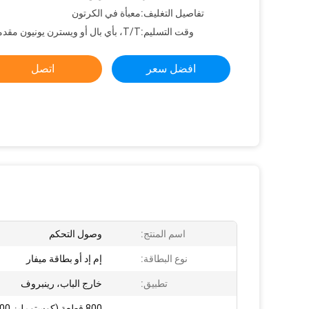
تفاصيل التغليف:
معبأة في الكرتون
وقت التسليم:
T/T، بأي بال أو ويسترن يونيون مقدما
افضل سعر
اتصل
اسم المنتج:
وصول التحكم
نوع البطاقة:
إم إد أو بطاقة ميفار
تطبيق:
خارج الباب، رينبروف
800 قطعة (