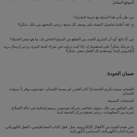
الموقع المقابل.
س: هل يأتي هذا المنتج مع حزمة التجزئة؟
ج: لقد أعلننا تفاصيل التعبئة على وصف كل منتج، يرجى التحقق من ذلك، شكرا!
س: أنا بائع، أود أن أشتري العديد من القطع من المنتج الخاص بك، ما هو سعر الجملة؟
ج: مرحبًا، شكراً على استفسارك، إذا كنت ترغب في شراء كمية كبيرة، يرجى إرسال بريد
إلكتروني إلينا، وسنقدم لك أفضل سعر، شكراً!
ضمان الجودة:
الضمان سيتم تكريم الخدمة إذا كان الضرر لم يسببه الإنسان، جونسون يوفر 3 سنوات
الضمان
للمنتجات النسبية.
على العكس من ذلك، سوف تتقاضى شركة جونسون رسوم إضافية في حالة الإصلاح.
لمزيد من المعلومات، يرجى تصفح مركز الخدمة لدينا.
نحن نقدم العديد من الأقفال الإلكترونية، مثل: قفل الباب المغناطيسي، القفل الكهربائي،
ضربة الباب الكهربائية، المسامير الكهربائية،