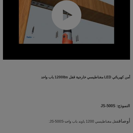
أمن كهربائي LED مغناطيسي خارجية قفل 1200lbs باب واحد
النموذج: JS-500S
أوصاف
قفل مغناطيسي 1200 باوند باب واحد-JS-500S: