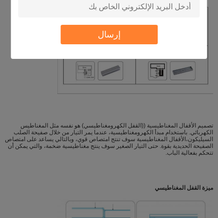
إرسال
تصميم الأقفال المغناطيسية ((القفل الكهرومغناطيسي) هو نفسه مثل المغناطيس
الكهربائي. باستخدام مبدأ الكهرومغناطيسية، عندما يمر التيار من خلال صفيحة الصلب
السيليكون،الأقفال المغناطيسية سوف تنتج امتصاص قوي، وبالتالي يساعد على امتصاص
الصفيحة الحديدية بقوة. حتى التيار الصغير سوف ينتج مغناطيسية ضخمة، والتي يمكن أن
تتحكم بفعالية الباب.
ميزة القفل المغناطيسي