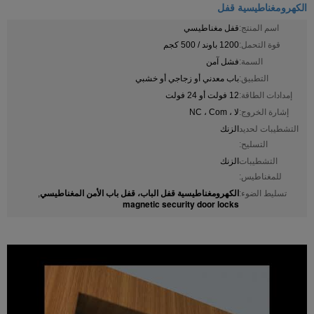
الكهرومغناطيسية قفل
اسم المنتج:
قفل مغناطيسي
قوة التحمل:
1200 باوند / 500 كجم
السمة:
فشل آمن
التطبيق:
باب معدني أو زجاجي أو خشبي
إمدادات الطاقة:
12 فولت أو 24 فولت
إشارة الخروج:
لا ، NC ، Com
التشطيبات لحديد
الزنك
التسليح:
التشطيبات
الزنك
للمغناطيس:
الكهرومغناطيسية قفل الباب، قفل باب الأمن المغناطيسي
تسليط الضوء:
,
magnetic security door locks