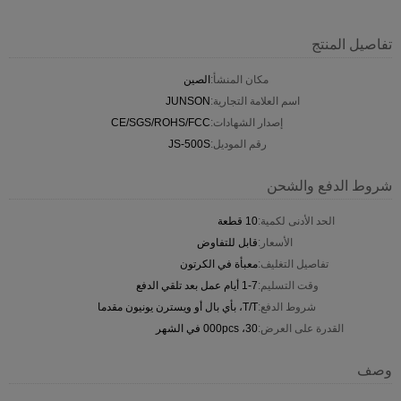
تفاصيل المنتج
مكان المنشأ:
الصين
اسم العلامة التجارية:
JUNSON
إصدار الشهادات:
CE/SGS/ROHS/FCC
رقم الموديل:
JS-500S
شروط الدفع والشحن
الحد الأدنى لكمية:
10 قطعة
الأسعار:
قابل للتفاوض
تفاصيل التغليف:
معبأة في الكرتون
وقت التسليم:
1-7 أيام عمل بعد تلقي الدفع
شروط الدفع:
T/T، بأي بال أو ويسترن يونيون مقدما
القدرة على العرض:
30، 000pcs في الشهر
وصف