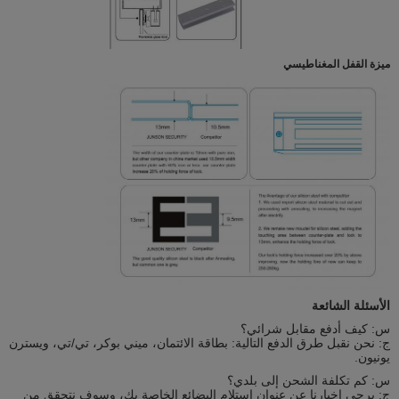
ميزة القفل المغناطيسي
الأسئلة الشائعة
س: كيف أدفع مقابل شرائي؟
ج: نحن نقبل طرق الدفع التالية: بطاقة الائتمان، ميني بوكر، تي/تي، ويسترن
يونيون.
س: كم تكلفة الشحن إلى بلدي؟
ج: يرجى إخبارنا عن عنوان استلام البضائع الخاصة بك، وسوف نتحقق من