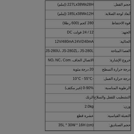
حجم القفل:
227Lx38Wx28H ((ملم)
أبعاد لوحة الصلابة:
185Lx38Wx12H ((ملم)
قوة الاحتفاظ
280 كجم (600 رطلا)
الجهد:
12 / 24 فولت DC
الحالية:
12V/480mA 24V/240mA
العصا المتاحة
JS-280U، JS-280ZL، JS-280L
خروج الإشارة:
الاتصال الجاف، NO، NC، Com
درجة حرارة السطح
20 درجة مئوية
درجة حرارة العمل:
-10°C - 55°C
الرطوبة المناسبة:
0-90% (غير مكثف)
التشطيب للقفل والسلاح
الزنك
وزن:
2.0kg
التعبئة القياسية:
عشرة قطع
حجم الصناديق:
35L * 30W * 16H (cm)