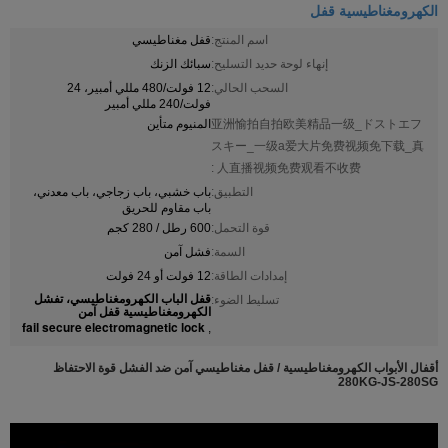
الكهرومغناطيسية قفل
اسم المنتج:
قفل مغناطيسي
إنهاء لوحة حديد التسليح:
سبائك الزنك
السحب الحالي:
12 فولت/480 مللي أمبير، 24
فولت/240 مللي أمبير
亚洲愉拍自拍欧美精品一级_ドストエフ
المنيوم متأين
スキー_一级a爱大片免费视频免下载_真
人直播视频免费观看不收费 :
التطبيق:
باب خشبي، باب زجاجي، باب معدني،
باب مقاوم للحريق
قوة التحمل:
600 رطل / 280 كجم
السمة:
فشل آمن
إمدادات الطاقة:
12 فولت أو 24 فولت
قفل الباب الكهرومغناطيسي، تفشل
تسليط الضوء:
الكهرومغناطيسية قفل آمن
fail secure electromagnetic lock
,
أقفال الأبواب الكهرومغناطيسية / قفل مغناطيسي آمن ضد الفشل قوة الاحتفاظ
280KG-JS-280SG