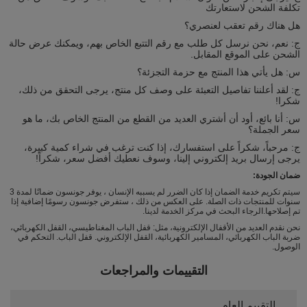
تكلفة الشحن لاستعارتك
هل هناك رقم تعقب لعنصري؟
ج: نعم، نحن نرسل كل طلب مع رقم التتبع الخاص بهم، ويمكنك عرض حالة
الشحن على الموقع المقابل.
س: هل يأتي هذا المنتج مع حزمة التجزئة؟
ج: لقد أعلننا تفاصيل التعبئة على وصف كل منتج، يرجى التحقق من ذلك،
شكرا!
س: أنا بائع، أود أن أشتري العديد من القطع من المنتج الخاص بك، ما هو
سعر الجملة؟
ج: مرحباً، شكراً على استفسارك، إذا كنت ترغب في شراء كمية كبيرة،
يرجى إرسال بريد إلكتروني إلينا، وسوف نعطيك أفضل سعر، شكراً!
ضمان الجودة:
سيتم تكريم خدمة الضمان إذا كان الضرر لم يسببه الإنسان ، يوفر جونسون ضمانًا لمدة 3
سنوات للمنتجات ذات الصلة. على العكس من ذلك ، ستفرض جونسون رسومًا إضافية إذا
تم إصلاحها.الرجاء البحث في مركز الخدمة لدينا.
نحن نقدم العديد من الأقفال الإلكترونية، مثل: قفل الباب المغناطيسي، القفل الكهربائي،
ضربة الباب الكهربائي، المسامير الكهربائية، القفل الإلكتروني. قفل الباب. التحكم في
الوصول.
التقييمات والمراجعات
التقييم العام