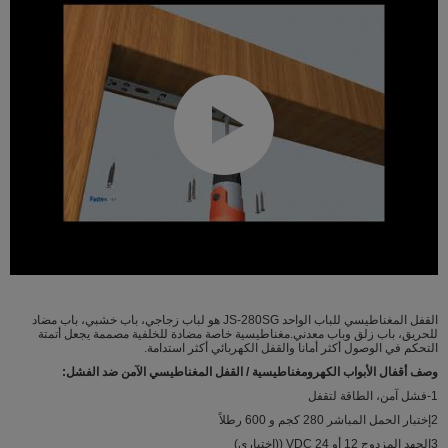
القفل المغناطيسي للباب الواحد JS-280SG هو لباب زجاجي، باب خشبي، باب مضاد
للحريق، باب زلق وباب معدني.مغناطيسية خاصة مضادة للخلفية مصممة يجعل أتمتة
التحكم في الوصول أكثر أمانا والقفل الكهربائي أكثر استدامة.
وصف أقفال الأبواب الكهرومغناطيسية / القفل المغناطيسي الآمن ضد الفشل
:
1-فشل آمن، الطاقة لتقفل
2إختبار الحمل المباشر 280 كجم و 600 رطلاً
3الجهد المزدوج 12 أو 24 VDC ((اختياري)