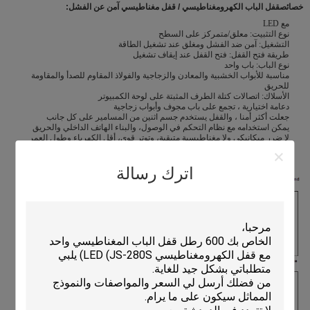
خصائص
قفل الباب الكهرومغناطيسي / قفل مغناطيسي آمن عن الفشل:
مع LED
نوع التثبيت: معلق/متمركز على السطح
التشغيل: آمن ضد الفشل ومغلق عند تشغيل الطاقة
طريقة فتح القفل: فتح القفل عند إيقاف تشغيل
نوع الباب: باب واحد
مناسبة للأبواب الخشبية والمعادن والزجاجية والفولاذ المقاوم للصدأ والمقاومة
للحريق
الأسلاك: اتصالات كتلة الطرف المثبتة على لوحة الكمبيوتر
دعامة اختيارية ، تجمع على باب مجوف وأبواب زجاجية
جعلت أكثر أمنا ، والقفل يستخدم جسم اثنين من المسامير على كل جانب
يمكن استخدامه مع نظام التحكم في الوصول، والبناء الهاتف الداخلي والحريق
لا ضرر ميكانيكي ولا مغناطيسية متبقية، وتوتر قوي، أقل الكهرباء وطول العمر
اترك رسالة