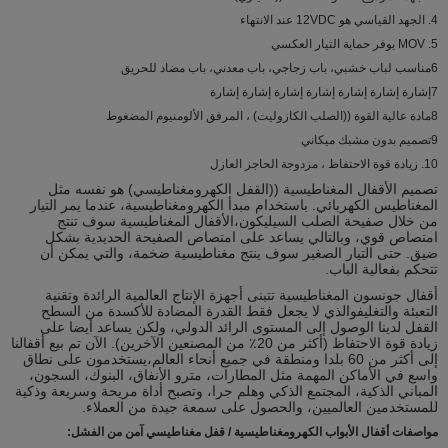
4. الجهد القياسي هو 12VDC عند الانتهاء
5. MOV يوفر حماية التيار العكسي
6مناسب لباب خشبي، باب زجاجي، باب معدني، باب مضاد للحريق
7إشارة إشارة إشارة إشارة إشارة إشارة إشارة
8مادة عالية القوة ((الصلب الكازوليت) ، المرفق الألومنيوم المضغوط
9تصميم بدون مشبك ميكاني
10. زيادة قوة الاحتفاظ ، مزدوجة الحاجز العازل
تصميم الأقفال المغناطيسية ((القفل الكهرومغناطيسي) هو نفسه مثل
المغناطيس الكهربائي. باستخدام مبدأ الكهرومغناطيسية، عندما يمر التيار
من خلال صفيحة الصلب السيليكون،الأقفال المغناطيسية سوف تنتج
امتصاص قوي، وبالتالي يساعد على امتصاص الصفيحة الحديدية بشكل
ضيق. حتى التيار الصغير سوف ينتج مغناطيسية ضخمة، والتي يمكن أن
تتحكم بفعالية الباب.
أقفال جونسون المغناطيسية تتبنى أجهزة الإنتاج العالمية الرائدة وتقنية
التعبئة والتغليفوالذي لا يجعل فقط القدرة المضادة للأكسدة من السطح
القفل لدينا الوصول إلى المستوى الرائد الدولي، ولكن يساعد أيضا على
زيادة قوة الاحتفاظ (أكثر من 20٪ من المصنعين الآخرين). الآن تم بيع أقفالنا
إلى أكثر من 60 بلدا ومنطقة في جميع أنحاء العالم،يستخدمون على نطاق
واسع في الأماكن المهمة مثل المطارات، مترو الأنفاق، البنوك، السجون،
المباني الذكية، المجتمع الذكي وهلم جرا، وتصبح أداة مريحة وسريعة وذكية
للمستخدمين العالميين، والحصول على سمعة جيدة من العملاء.
مواصفات أقفال الأبواب الكهرومغناطيسية / قفل مغناطيسي آمن من الفشل
: