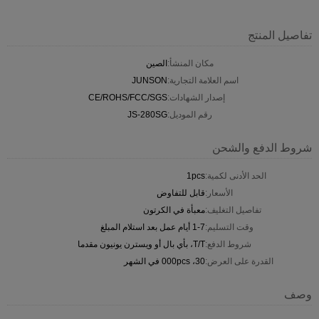
تفاصيل المنتج
مكان المنشأ:
الصين
اسم العلامة التجارية:
JUNSON
إصدار الشهادات:
CE/ROHS/FCC/SGS
رقم الموديل:
JS-280SG
شروط الدفع والشحن
الحد الأدنى لكمية:
1pcs
الأسعار:
قابل للتفاوض
تفاصيل التغليف:
معبأة في الكرتون
وقت التسليم:
1-7 أيام عمل بعد استلام المبلغ
شروط الدفع:
T/T، بأي بال أو ويسترن يونيون مقدما
القدرة على العرض:
30، 000pcs في الشهر
وصف