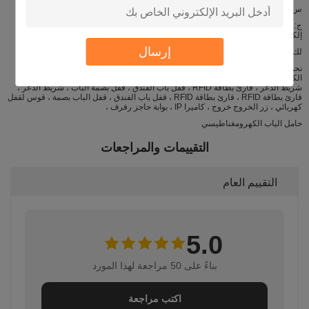
س: أنا موزع ، وأود أن شراء العديد من البند الخاص بك ، ما هو سعر الجملة؟
ج: مرحبا ، شكرا لسؤالكم ، إذا كنت ترغب في شراء كمية كبيرة ، يرجى إرسال بريد
إلكتروني لنا ، وسنقدم
إرسال
لك أفضل سعر ، شكرا!
نحن نقدم العديد من القفل الإلكتروني ، مثل: القفل الكهرومغناطيسي ، قفل البرغي
الكهربائي ، الإضراب الكهربائي ، التحكم في الوصول ، التحكم في بصمات الأصابع ،
شريط الذعر ، قارئ بطاقة RFID ، قفل باب الفندق ، قفل بصمة الباب ، شريط الذعر ،
قارئ بطاقة RFID ، قارئ بطاقة RFID ، قفل باب الفندق ، قفل الباب بصمة ، قوس لقفل
كهربائي ، زر الخروج خروج ، كاميرا IP ، بوابة حاجز رفرف ،
حامل الباب الكهرومغناطيسي
التقييمات والمراجعات
التقييم العام
5.0
بناءً على 50 مراجعة لهذا المورد
اكتب مراجعة