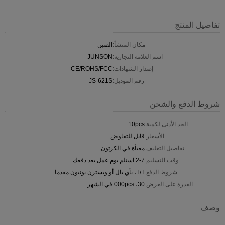
تفاصيل المنتج
مكان المنشأ:
الصين
اسم العلامة التجارية:
JUNSON
إصدار الشهادات:
CE/ROHS/FCC
رقم الموديل:
JS-621S
شروط الدفع والشحن
الحد الأدنى لكمية:
10pcs
الأسعار:
قابل للتفاوض
تفاصيل التغليف:
معبأة في الكرتون
وقت التسليم:
2-7 استلم يوم عمل بعد دفعك
شروط الدفع:
T/T، بأي بال أو ويسترن يونيون مقدما
القدرة على العرض:
30، 000pcs في الشهر
وصف