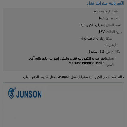
الكهربائية سترايك قفل
عقد القوة:
مجموعة
إشارة إلى:
N/A
اسم المنتج:
إضراب الكهربائية
مزود الطاقة:
12V
هيكل
زنك die-casting
الإضراب:
NC-أي نوع:
قابل للتعديل
نقر ضربة الكهربائية قفل، وفشل إضراب الكهربائية آمن
تسليط
,
fail safe electric strike
الضوء:
حالة الاستشعار الكهربائية سترايك قفل 450mA ، قفل شريط الذعر الباب