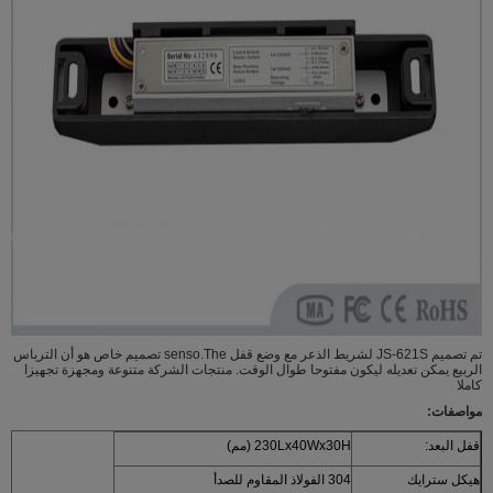
تم تصميم JS-621S لشريط الذعر مع وضع قفل senso.The تصميم خاص هو أن الترباس
الربيع يمكن تعديله ليكون مفتوحا طوال الوقت. منتجات الشركة متنوعة ومجهزة تجهيزا
كاملا
مواصفات:
قفل البعد:
230Lx40Wx30H (مم)
هيكل سترايك
304 الفولاذ المقاوم للصدأ