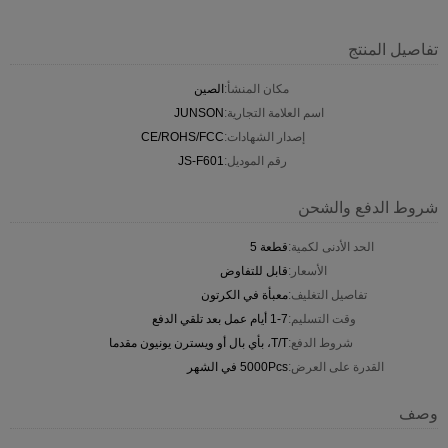
تفاصيل المنتج
مكان المنشأ:
الصين
اسم العلامة التجارية:
JUNSON
إصدار الشهادات:
CE/ROHS/FCC
رقم الموديل:
JS-F601
شروط الدفع والشحن
الحد الأدنى لكمية:
قطعة 5
الأسعار:
قابل للتفاوض
تفاصيل التغليف:
معبأة في الكرتون
وقت التسليم:
1-7 أيام عمل بعد تلقي الدفع
شروط الدفع:
T/T، بأي بال أو ويسترن يونيون مقدما
القدرة على العرض:
5000Pcs في الشهر
وصف