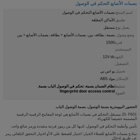
بصمات الأصابع التحكم في الوصول
اسم المنتج:
بصمات الأصابع التحكم في الوصول
تطبيق:
الأماكن المغلقة
يعمل نوع:
مستقل
وضع وصول::
بصمة، بطاقة، بين، بصمات الأصابع + بطاقة، بصمات الأصابع + بين
قدرة
1500
المستخدم:
الجهد
12V dc
التشغيل:
تحميل:
يو اس بي
الإسكان:
مواد ABS
نظام الضمان بصمة، تحكم في الوصول الباب بصمة
تسليط
,
fingerprint door access control
الضوء:
الحضور البيومترية بصمة الوصول، بصمة الوصول الباب
JS- F601 مستقل التحكم في بصمات الأصابع هي لوحة المفاتيح الرقمية الرقمية
المصممة خصيصا للكهرباء
تأمين وأنظمة التحكم في الوصول، لديها كل من رموز فردية متعددة ورمز شائع واحد،
نماذج بصمات الأصابع للعملاء الخيار؛ اختيار للضغط على # أو اختيار التحقق التلقائي رمز
عن طريق إدخال