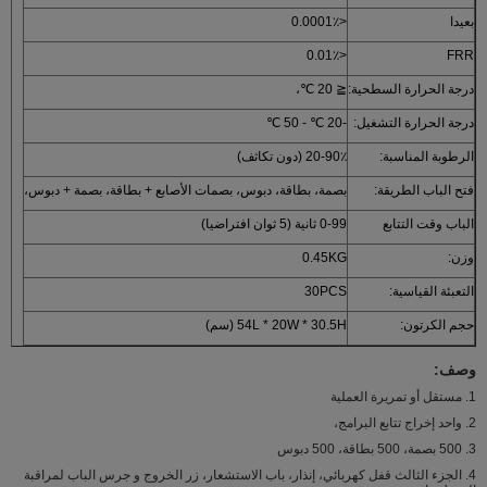
بعيدا
<0.0001٪
<0.01٪
FRR
درجة الحرارة السطحية:
≦ 20 ℃،
درجة الحرارة التشغيل:
-20 ℃ - 50 ℃
الرطوبة المناسبة:
20-90٪ (دون تكاثف)
فتح الباب الطريقة:
بصمة، بطاقة، دبوس، بصمات الأصابع + بطاقة، بصمة + دبوس،
الباب وقت التتابع
0-99 ثانية (5 ثوان افتراضيا)
وزن:
0.45KG
التعبئة القياسية:
30PCS
حجم الكرتون:
54L * 20W * 30.5H (سم)
وصف:
1. مستقل أو تمريرة العملية
2. واحد إخراج تتابع البرامج،
3. 500 بصمة، 500 بطاقة، 500 دبوس
4. الجزء الثالث قفل كهربائي، إنذار، باب الاستشعار، زر الخروج و جرس الباب لمراقبة