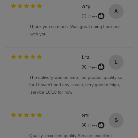
A*p
A
مفيدة (1)
Thank you so much. Was great doing business
with you.
L*a
L
مفيدة (5)
The delivery was on time, the product quality so
far I haven't had any issues, very good design,
service 10/10 for now.
S*t
S
مفيدة (4)
Quality: excellent quality Service: excellent