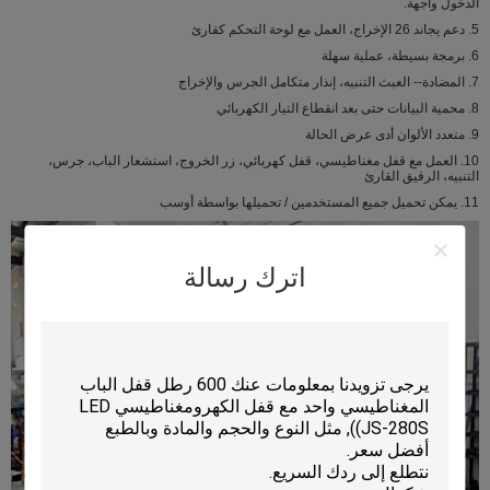
الدخول واجهة.
5. دعم يجاند 26 الإخراج، العمل مع لوحة التحكم كقارئ
6. برمجة بسيطة، عملية سهلة
7. المضادة-- العبث التنبيه، إنذار متكامل الجرس والإخراج
8. محمية البيانات حتى بعد انقطاع التيار الكهربائي
9. متعدد الألوان أدى عرض الحالة
10. العمل مع قفل مغناطيسي، قفل كهربائي، زر الخروج، استشعار الباب، جرس،
التنبيه، الرقيق القارئ
11. يمكن تحميل جميع المستخدمين / تحميلها بواسطة أوسب
اترك رسالة