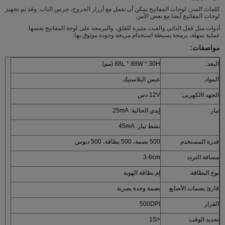
كلمات السر، لوحات المفاتيح يمكن أن تعمل مع أزرار الخروج، جرس الباب. وقد تم تجهيز
لوحات المفاتيح أيضا مع بعض الأمن
أدوات مثل قفل الذاتي والعبث مثيرة للقلق، والبرمجة على لوحة المفاتيح نفسها.
عملية سهلة، برمجة بسيطة استخدام مريحة وجودة موثوق بها.
مواصفات:
البعد:
88L * 88W * 30H (مم)
المواد:
عبس البلاستيك
الجهد االكهربى:
12V دس
تيار :
إيدي الحالية: 25mA
نشط تيار: 45mA
قدرة المستخدم
500 بصمة، 500 بطاقة، 500 دبوس
مسافة التردد
3-6cm
نوع البطاقة:
إم بطاقة الهوية
قارئ بصمات الأصابع
بصمة وحدة بصرية
القرار
500DPI
تحديد الوقت
<1S