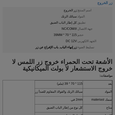
زر الخروج
اسم المنتج:
زر الخروج
المواد:
سبائك الزنك
تطبيق:
كل إطار الباب الضيق
جهة الاتصال:
لا/NC/COM
حجم:
115 * 70 * 39MM
الجهد االكهربى:
DC 12V
زر إنهاء الباب
باب الإفراج عن زر
تسليط الضوء:
,
الأشعة تحت الحمراء خروج زر اللمس لا
خروج الاستشعار لا بولت الميكانيكية
مواصفات:
بعد
115 * 70 * 39 (ملم)
المواد
سبائك الزنك والفولاذ المقاوم للصدأ زر
سمك materiasl
2mm في
متاح
كل نوع من إطار الباب الضيق