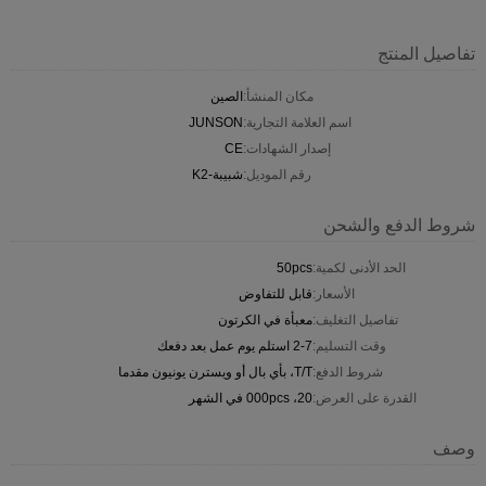
تفاصيل المنتج
مكان المنشأ:
الصين
اسم العلامة التجارية:
JUNSON
إصدار الشهادات:
CE
رقم الموديل:
شبيبة-K2
شروط الدفع والشحن
الحد الأدنى لكمية:
50pcs
الأسعار:
قابل للتفاوض
تفاصيل التغليف:
معبأة في الكرتون
وقت التسليم:
2-7 استلم يوم عمل بعد دفعك
شروط الدفع:
T/T، بأي بال أو ويسترن يونيون مقدما
القدرة على العرض:
20، 000pcs في الشهر
وصف