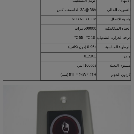
الانتهاء
الرمل التشطيب
التصويت الحالي
3A @ 36V العاصمة ماكس
واجهة الاتصال
NO / NC / COM
الحياة الميكانيكية
500000 مرات
درجة الحرارة التشغيلية
-10 ℃ - 55 ℃
الرطوبة المناسبة
0-95٪ (دون تكاثف)
وزن
0.15KG
مستوى التعبئة
100pcs التي
كرتون الحجم:
51L * 24W * 47H (سم)