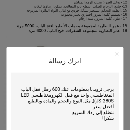
12 - تدخل الضوء: تجنب الوهج المباشر
13- جامع: الزجاج الصلب، سطح نانو المعالجة، يمكن ارتداؤها للغاية
15 . أنظمة التحكم: تسيطر بشكل فردي مع ثنائي النواة الدائرة المزدوجة
16 - تصميم كلمة المرور اختياري تغيير مجموعة
17 - طول كلمة المرور: ستة أرقام
18 -
عمر البطارية لمجموعة بصمات الأصابع: افتح الباب، 5000 مرة
19-
عمر البطارية لمجموعة الشفرات: فتح الباب، 6000 مرة
اترك رسالة