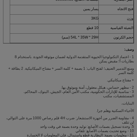
فتح الاتجاه
يسار يمين
وزن
3KG
التعبئة القياسية
10 قطع
حجم الكرتون
54L * 35W * 29H (سم)
وصف:
1 - اعتماد التكنولوجيا الحيوية المتقدمة الدولية لضمان موثوقة الجودة. باستخدام 8
بطاريات آ؛ مقبض يمكن
ومنع التدمير العنيف؛ لفتح الباب: 1 بصمة + كلمة السر + مفتاح الميكانيكية. 2 بطاقة +
كلمة السر
+ مفتاح ميكانيكي.
2 - مظهر حساس، هيكل معقول، آمنة وموثوق بها.
3 - مناسبة للإدارات الحكومية، مكتب الأمن العام، الجيش، البنوك، المحاكم،
المستشفيات، مكتب
البنايات،
الأحياء السكنية وهلم جرا.
4 - مقاومة الضرر من أجهزة الاستشعار: ضرب 4H قلم رصاص 1000 مرة على التوالي،
لن تتلف
5. وحدة تسجيل بصمات الأصابع: توليد وحدة بصمة في وقت واحد
10 - وضع تحديث بصمات الأصابع: تلقائي
11 - معلومات بصمة: البطارية قطع واستبدال، فإن المعلومات لا الخسارة