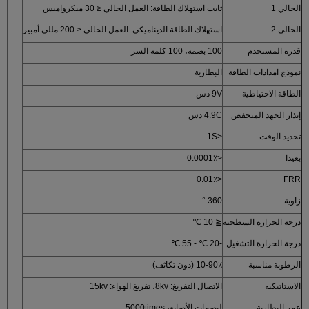
الحالي 1
ثابت استهلاك الطاقة: العمل الحالي ≤ 30 ميكروامبس
الحالي 2
استهلاك الطاقة الديناميكي: العمل الحالي ≤ 200 مللي أمبير
قدرة المستخدم
100 بصمة، 100 كلمة السر
نموذج امدادات الطاقة
البطارية
الطاقة الاحتياطية
9V دس
إنذار الجهد المنخفض
4.9C دس
تحديد الوقت
<1S
بعيدا
<0.0001٪
<0.01٪
FRR
زاوية
360 °
درجة الحرارة السطحية
≦ 10 ℃
درجة الحرارة التشغيل
-20 ℃ - 55 ℃
الرطوبة مناسبة
10-90٪ (دون تكاثف)
الاستاتيكيه
الاتصال التفريغ: 8kv، تفريغ الهواء: 15kv
عمر البطارية
لبصمات الأصابع، 5000times