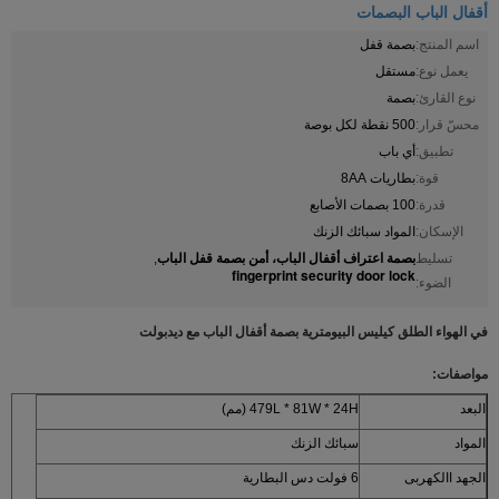
أقفال الباب البصمات
اسم المنتج:
بصمة قفل
يعمل نوع:
مستقل
نوع القارئ:
بصمة
محسّ قرار:
500 نقطة لكل بوصة
تطبيق:
أي باب
قوة:
بطاريات 8AA
قدرة:
100 بصمات الأصابع
الإسكان:
المواد سبائك الزنك
بصمة اعتراف أقفال الباب، أمن بصمة قفل الباب
تسليط
,
fingerprint security door lock
الضوء:
في الهواء الطلق كيليس البيومترية بصمة أقفال الباب مع ديدبولت
مواصفات:
البعد
479L * 81W * 24H (مم)
المواد
سبائك الزنك
الجهد االكهربى
6 فولت دس البطارية