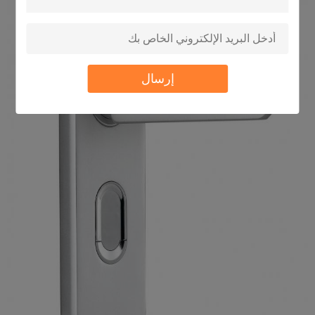
إرسال