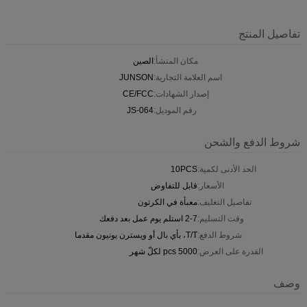
تفاصيل المنتج
مكان المنشأ:
الصين
اسم العلامة التجارية:
JUNSON
إصدار الشهادات:
CE/FCC
رقم الموديل:
JS-064
شروط الدفع والشحن
الحد الأدنى لكمية:
10PCS
الأسعار:
قابل للتفاوض
تفاصيل التغليف:
معبأة في الكرتون
وقت التسليم:
2-7 استلم يوم عمل بعد دفعك
شروط الدفع:
T/T، بأي بال أو ويسترن يونيون مقدما
القدرة على العرض:
5000 pcs لكلّ شهر
وصف