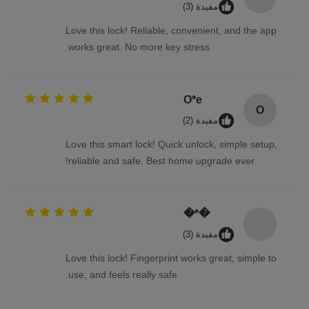
مفيدة (3)
Love this lock! Reliable, convenient, and the app
works great. No more key stress.
O*e
O
مفيدة (2)
Love this smart lock! Quick unlock, simple setup,
reliable and safe. Best home upgrade ever!
�*�
مفيدة (3)
Love this lock! Fingerprint works great, simple to
use, and feels really safe.