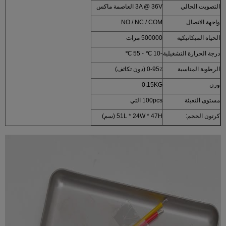
التصويت الحالي
3A @ 36V العاصمة ماكس
واجهة الاتصال
NO / NC / COM
الحياة الميكانيكية
500000 مرات
درجة الحرارة التشغيلية
-10 ℃ - 55 ℃
الرطوبة المناسبة
0-95٪ (دون تكاثف)
وزن
0.15KG
مستوى التعبئة
100pcs التي
كرتون الحجم:
51L * 24W * 47H (سم)