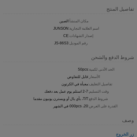
تفاصيل المنتج
مكان المنشأ:
الصين
اسم العلامة التجارية:
JUNSON
إصدار الشهادات:
CE
رقم الموديل:
JS-86S3
شروط الدفع والشحن
الحد الأدنى لكمية:
50pcs
الأسعار:
قابل للتفاوض
تفاصيل التغليف:
معبأة في الكرتون
وقت التسليم:
2-7 استلم يوم عمل بعد دفعك
شروط الدفع:
T/T، بأي بال أو ويسترن يونيون مقدما
القدرة على العرض:
20، 000pcs في الشهر
وصف
زر الخروج