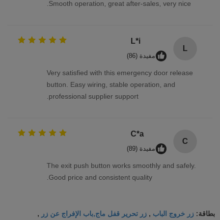
Smooth operation, great after-sales, very nice.
L*i
L
مفيدة (86)
Very satisfied with this emergency door release
button. Easy wiring, stable operation, and
professional supplier support.
C*a
C
مفيدة (89)
The exit push button works smoothly and safely.
Good price and consistent quality.
زر خروج الباب
زر تحرير قفل ماج,باب الإفراج عن زر
بطاقة:
,
,