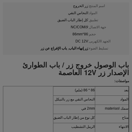
اسم المنتج:
زر الخروج
المواد:
النحاس النقي
تطبيق:
كل إطار الباب الضيق
جهة الاتصال:
لا/NC/COM
حجم:
86*86mm
الجهد االكهربى:
DC 12V
زر إنهاء الباب
باب الإفراج عن زر
تسليط الضوء:
,
باب الوصول خروج زر / باب الطوارئ
الإصدار زر 12V العاصمة
مواصفات:
بعد
86 * 86 (ملم)
المواد
النحاس النقي مع زر بالنيكل
سمك materiasl
2mm في
متاح
كل نوع من إطار الباب الضيق
الانتهاء
الرمل التشطيب