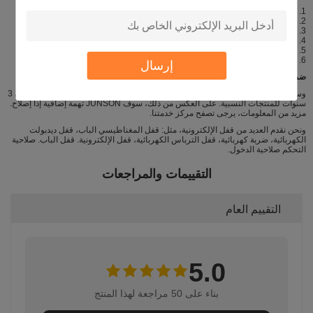
1. تصميم مع أي بولت الميكانيكية
2. لوحة الألومنيوم مع أسلوب أنيق
3. مع مربع أسفل، من السهل تثبيت
4. 500000 دورات الاختبارات
5. ثلاثة الاتصال الناتج، ومناسبة لجميع أنواع أقفال
6. أفضل خيار للتحكم في الوصول
إرسال
ضمان الجودة:
وسيتم تكريم خدمة الضمان إذا لم يكن الضرر ناجما عن الإنسان، JUNSON يوفر ضمان 3
سنوات للمنتجات النسبية. على العكس من ذلك، سوف JUNSON تهمة إضافية إذا إصلاح.
مزيد من المعلومات، يرجى تصفح مركز خدمتنا.
ونحن نقدم العديد من قفل الإلكترونية، مثل: قفل المغناطيسي الباب، قفل ديدبولت
الكهربائية، ضربة كهربائية، قفل الترباس الكهربائية، قفل الإلكترونية. قفل الباب. صلاحية
التحكم صلاحية الدخول.
التقييمات والمراجعات
التقييم العام
5.0
بناء على 50 مراجعة لهذا المنتج