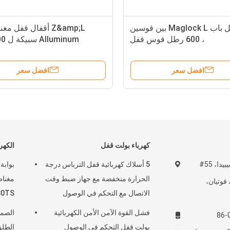
من الداخل باب Maglock L بين قوسين
Z&amp;L أقفال قفل 
، 600 رطل قوس قفل
الكهرومغناطيسي JS-28L
Electrictormagne أقفال JS-28ZL
افضل سعر
افضل سعر
كهرباء بولت قفل
الكهر
غرفة 608، بناء شيبيدا، 55#
5 أسلاك كهربائية قفل الترباس درجة
بوابة
الحرارة منخفضة مع جهاز ضبط وقت
فوتيان،
الاتصال مع التحكم في الوصول
80TS
فشل القوة الآمن الأمن الكهربائية
الصما
86-
بولت قفل التحكم في الوصول