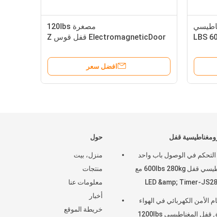
مغناطيسي
مصغرة 120lbs
Alluminum سبيكة ل 600 LBS
ElectromagneticDoor قفل قوس Z
الشكل 90 درجة فتح الوضع JS-60Z
افضل سعر
ومغناطيسية قفل
حول
 التحكم في الوصول باب واحد
منزل، بيت
مغناطيسي قفل 600lbs 280kg مع
منتجات
LED &amp; Timer-JS2
معلومات عنا
أخبار
م الأمن الكهربائي في الهواء
خريطة الموقع
الطلق قفل المغناطيسي 1200lbs