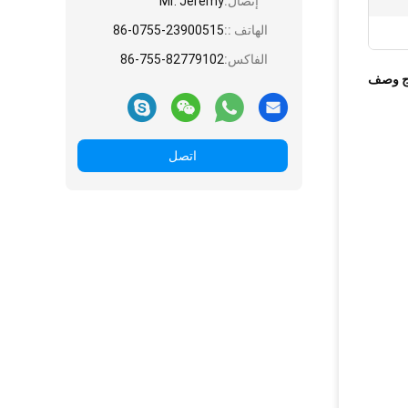
إتصال:
Mr. Jeremy
الهاتف ::
86-0755-23900515
الفاكس:
86-755-82779102
ج وصف
اتصل