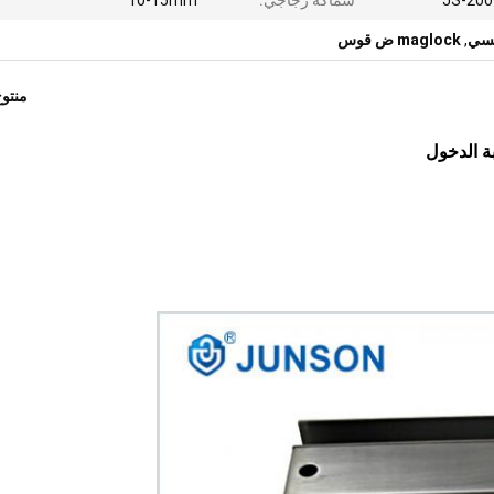
JS-200
سماكة زجاجيّ:
10-15mm
يسي
,
maglock ض قوس
منتو