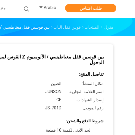
Arabic
منز
طلب اقتباس
منزل
المنتجات
قوس قفل الباب
بين قوسين قفل مغناطيسي / الألومنيوم Z القوس
بين قوسين قفل مغناطيسي / الألومنيوم Z
الدخول
تفاصيل المنتج:
مكان المنشأ:
الصين
اسم العلامة التجارية:
JUNSON
إصدار الشهادات:
CE
رقم الموديل:
JS-701D
شروط الدفع والشحن:
الحد الأدنى لكمية:
10 قطعة