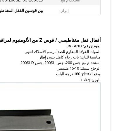
استخدام مع:
، JS-200SL، JS-200SLD
إبراز:
بين قوسين القفل المغناط
أقفال قفل مغناطيسي / قوس Z من الألومنيوم لمراقبة الدخول
نموذج رقم: JS-701D
المواد: الفولاذ المقاوم للصدأ، رسم الأسلاك انتهى
مناسبة للباب: باب زجاج كامل بدون إطار
استخدام مع: جس-200، جس-200SL، جس-200SLD
الزجاج سمك: 10-15 ملليمتر
وضع الافتتاح: 180 درجة الباب
الوزن: 1.7kg