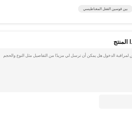
بين قوسين القفل المغناطيسي
 المنتج
ذلك بين قوسين قفل مغناطيسي / الألومنيوم Z القوس لمراقبة الدخول هل يمكن أن ترسل لي مزيدًا من التفاصيل مثل النوع والحجم