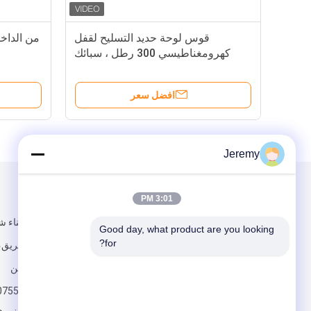
قوس لوحة حديد التسليح لقفل
كهرومغناطيسي 300 رطل ، سبائك
الزنك
افضل سعر
Jeremy
البريد بنا
تبعتنا
3:01 PM
Good day, what product are you looking 
for?
تشن هوا الطريق، 
شنتشن الصين
0755-23900515