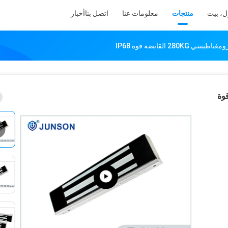
ل، بيت
منتجات
معلومات عنا
اتصل بنا
أخبار
28 القابضة قوة IP68
 القابضة قوة