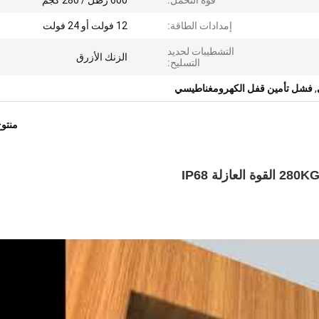
قوة التحمل:
600 رطل / 280 كجم
إمدادات الطاقة:
12 فولت أو 24 فولت
التشطيبات لحديد
الزنك الأزرق
التسليح:
,
فشل تأمين قفل الكهرومغناطيسي
منتو