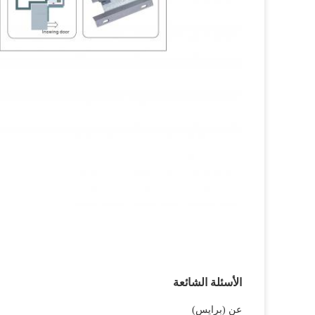
الأسئلة الشائعة
عن (برايس)