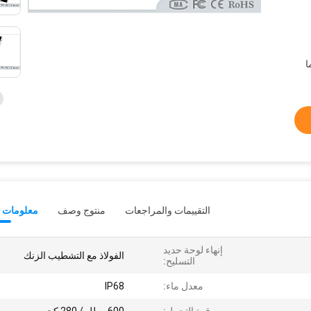
التقييمات والمراجعات
منتوج وصف
معلومات ت
إنهاء لوحة حديد
الفولاذ مع التشطيب الزنك
التسليح:
معدل ماء:
IP68