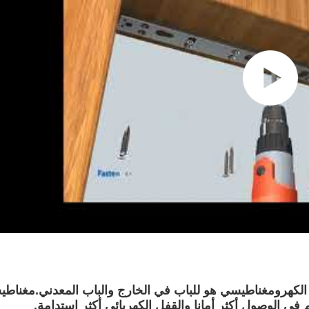
 القفل الكهرومغناطيسي هو للباب في الخارج والباب المعدني.مغناطي
ي الوصول أكثر أمانا والقفل الكهربائي أكثر استدامة.