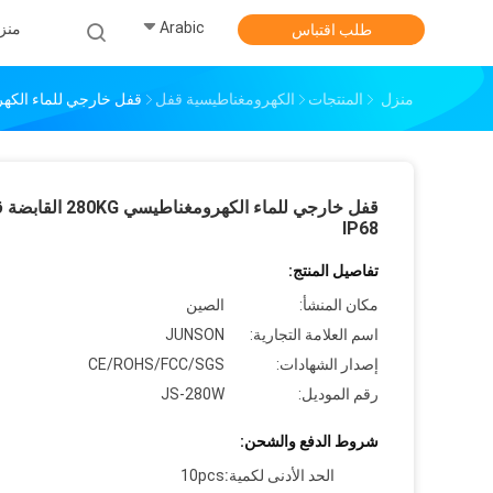
Arabic
منز
طلب اقتباس
منزل
المنتجات
الكهرومغناطيسية قفل
قفل خارجي للماء الكهرومغناطيسي 0KG
قفل خارجي للماء الكهرومغناطيسي 280KG
IP68
تفاصيل المنتج:
مكان المنشأ:
الصين
اسم العلامة التجارية:
JUNSON
إصدار الشهادات:
CE/ROHS/FCC/SGS
رقم الموديل:
JS-280W
شروط الدفع والشحن:
الحد الأدنى لكمية:
10pcs