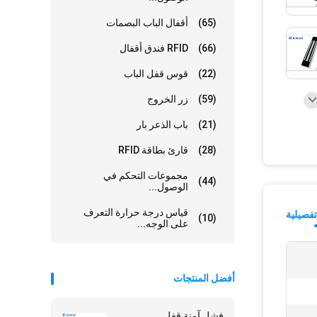
(65)
أقفال الباب البصمات
(66)
RFID فندق أقفال
(22)
قوس قفل الباب
(59)
زر الخروج
(21)
باب الذعر بار
(28)
قارئ بطاقة RFID
مجموعات التحكم في
(44)
الوصول...
قياس درجة حرارة التعرف
فصيلية
(10)
على الوجه...
أفضل المنتجات
فشل آمنة قفل