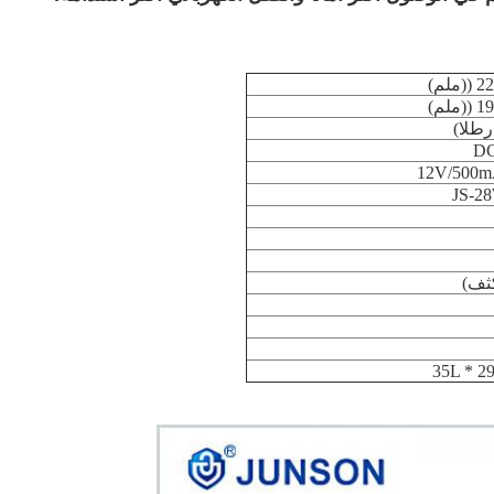
م)
م)
12V/500m
JS-2
35L * 2