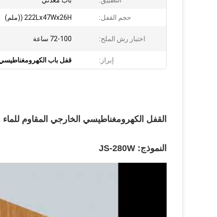
التطبيق:
باب معدني
حجم القفل:
222Lx47Wx26H ((ملم)
اختبار رش الملح:
72-100 ساعة
إبراز:
قفل باب الكهرومغناطيسي
القفل الكهرومغناطيسي الخارجي المقاوم للماء 280KG القوة العازلة IP68
النموذج: JS-280W