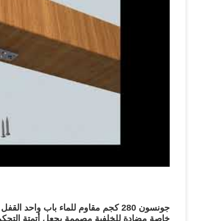
جونسون 280 كجم مقاوم للماء باب واحد
خاصة مضادة للخلفية مصممة يجعل أتمتة التحكم ف