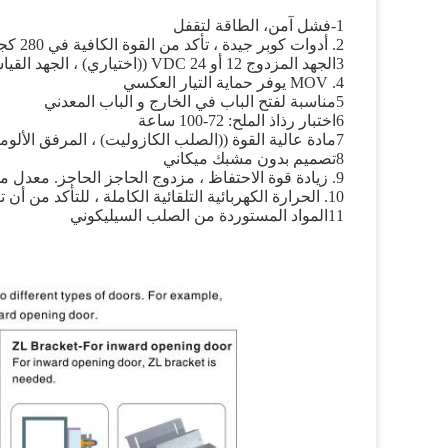
1-فشل آمن، الطاقة لتقفل
2. أدوات كوبر جيدة ، تأكد من القوة الكافية في 280 كجم
3الجهد المزدوج 12 أو 24 VDC ((اختياري) ، الجهد القياسي هو 12VDC عند الانتهاء
4. MOV يوفر حماية التيار العكسي
5مناسبة لفتح الباب في الخارج و الباب المعدني
6اختبار رذاذ الملح: 72-100 ساعة
7مادة عالية القوة ((الصلب الكازوليت) ، المرفق الألومنيوم المضغوط
8تصميم بدون مشبك ميكاني
9. زيادة قوة الاحتفاظ ، مزدوج الحاجز الحاجز. معدل مقاومة للماء: IP68
10. الحرارة الكهربائية التلقائية الكاملة ، للتأكد من أن تشكل E قفل الجسم بسلاسة
11المواد المستوردة من الصلب السيليكوني