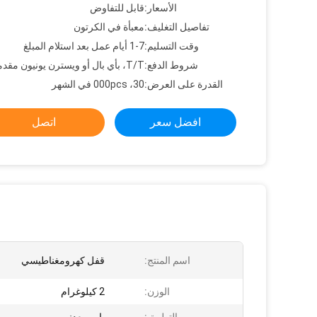
الأسعار:
قابل للتفاوض
تفاصيل التغليف:
معبأة في الكرتون
وقت التسليم:
1-7 أيام عمل بعد استلام المبلغ
شروط الدفع:
T/T، بأي بال أو ويسترن يونيون مقدما
القدرة على العرض:
30، 000pcs في الشهر
افضل سعر
اتصل
اسم المنتج:
قفل كهرومغناطيسي
الوزن:
2 كيلوغرام