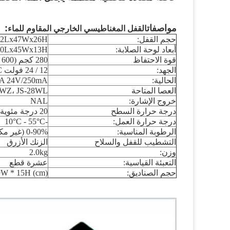
مواصفات
:
القفل المغناطيسي الخارجي المقاوم للماء
حجم القفل:
222Lx47Wx26H ((مل
أبعاد لوحة الصلابة:
190Lx45Wx13H ((مل
قوة الاحتفاظ
280 كجم (600 رطلا)
الجهد:
12 / 24 فولت DC
الحالية:
A 24V/250mA
العصا المتاحة
8WZ، JS-28WL
خروج الإشارة:
NAL
درجة حرارة السطح
20 درجة مئوية
درجة حرارة العمل:
-10°C - 55°C
الرطوبة المناسبة:
0-90% (غير مكثف)
التشطيب للقفل والسلاح
الزنك الأزرق
وزن:
2.0kg
التعبئة القياسية:
عشرة قطع
حجم الصناديق:
9W * 15H (cm)