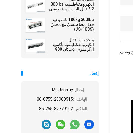
الكهرومغناطيسية 800lbs
* 2 قفل الباب المغناطيسي
المزدوج مع ليد -
جس-350D
180kg 300lbs باب وحيد
قفل مغناطيسيّ مع محسّ
(JS-180S)
واحد باب أقفال
الكهرومغناطيسية بأكسيد
الألومنيوم الإسكان 800
ج وصف
رطل (JS-350)
إتصال
إتصال:
Mr. Jeremy
الهاتف ::
86-0755-23900515
الفاكس:
86-755-82779102