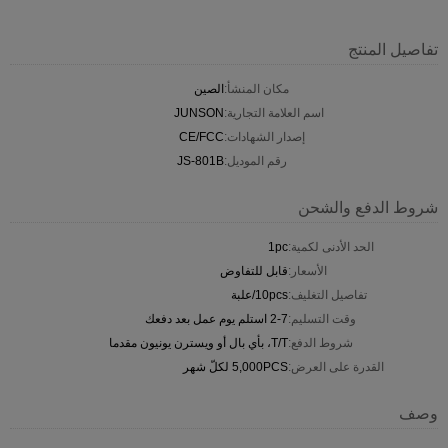
تفاصيل المنتج
مكان المنشأ:
الصين
اسم العلامة التجارية:
JUNSON
إصدار الشهادات:
CE/FCC
رقم الموديل:
JS-801B
شروط الدفع والشحن
الحد الأدنى لكمية:
1pc
الأسعار:
قابل للتفاوض
تفاصيل التغليف:
10pcs/علبة
وقت التسليم:
2-7 استلم يوم عمل بعد دفعك
شروط الدفع:
T/T، بأي بال أو ويسترن يونيون مقدما
القدرة على العرض:
5,000PCS لكلّ شهر
وصف