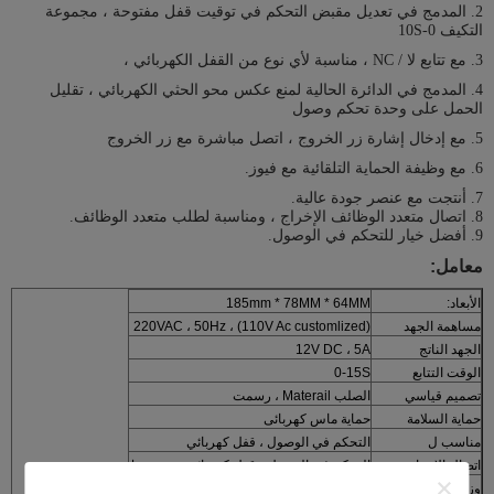
2. المدمج في تعديل مقبض التحكم في توقيت قفل مفتوحة ، مجموعة
التكيف 0-10S
3. مع تتابع لا / NC ، مناسبة لأي نوع من القفل الكهربائي ،
4. المدمج في الدائرة الحالية لمنع عكس محو الحثي الكهربائي ، تقليل
الحمل على وحدة تحكم وصول
5. مع إدخال إشارة زر الخروج ، اتصل مباشرة مع زر الخروج
6. مع وظيفة الحماية التلقائية مع فيوز.
7. أنتجت مع عنصر جودة عالية.
8. اتصال متعدد الوظائف الإخراج ، ومناسبة لطلب متعدد الوظائف.
9. أفضل خيار للتحكم في الوصول.
معامل:
الأبعاد:
185mm * 78MM * 64MM
مساهمة الجهد
220VAC ، 50Hz ، (110V Ac customlized)
الجهد الناتج
12V DC ، 5A
الوقت التتابع
0-15S
تصميم قياسي
الصلب Materail ، رسمت
حماية السلامة
حماية ماس كهربائى
مناسب ل
التحكم في الوصول ، قفل كهربائي
اتصال الإخراج
التحكم في الوصول ، قفل كهربائي ، زر ضغط
وزن
1.5KG