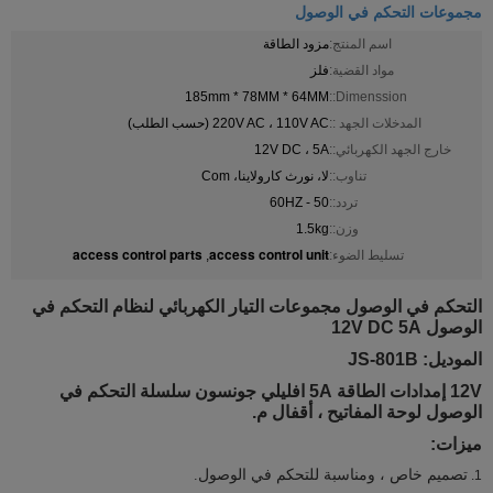
مجموعات التحكم في الوصول
اسم المنتج:
مزود الطاقة
مواد القضية:
فلز
185mm * 78MM * 64MM
Dimenssion::
المدخلات الجهد ::
220V AC ، 110V AC (حسب الطلب)
خارج الجهد الكهربائي::
12V DC ، 5A
تناوب::
لا، نورث كارولاينا، Com
تردد::
50 - 60HZ
وزن::
1.5kg
access control parts
access control unit
تسليط الضوء:
,
التحكم في الوصول مجموعات التيار الكهربائي لنظام التحكم في
الوصول 12V DC 5A
الموديل: JS-801B
12V إمدادات الطاقة 5A افليلي جونسون سلسلة التحكم في
الوصول لوحة المفاتيح ، أقفال م.
ميزات:
تصميم خاص ، ومناسبة للتحكم في الوصول.
1.