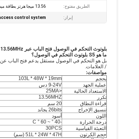
الطريق مفتوح:
13.56 ميجا هرتز بطاقة ميفار، أب
إبراز:
 access control system
بلوتوث التحكم في الوصول فتح الباب عبر 13.56MHz بطاقة ميفار أو أب
ما هو S5 بلوتوث التحكم في الوصول؟
بل هو التحكم في الوصول مستقل يدعم فتح الباب عن 
/ العلامات.
مواصفات:
103L * 48W * 19mm
بحجم
عملية الجهد
9-24V دس
<25MA
الاستعداد الحالية
13.56MHZ
تكرر
قراءة النطاق
20 سم
تنسيق الإخراج
26bits يجاند
اللون
أسود
-40 ° ~ 60 ° C
درجة الحرارة
30PCS
التعبئة القياسية
حجم الكرتون
51L * 24W * 47H (سم)