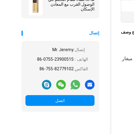
الوصول القرب مع المعادن
الإسكان
ج وصف
إتصال
إتصال:
Mr. Jeremy
ميفار
الهاتف ::
86-0755-23900515
الفاكس:
86-755-82779102
اتصل