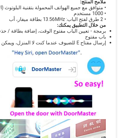
ملامح المنتج:
• متوافق مع جميع الهواتف المحمولة بتقنية البلوتوث (الإصدار: .0
• 1000 مستخدم
• 2 طرق لفتح الباب: 13.56MHz بطاقة ميفار، أب
من خلال التطبيق يمكنك:
برمجة - تعيين الباب مفتوح الوقت، إضافة بطاقة / ح
باب مفتوح
إرسال مفتاح E للضيوف عندما كنت لا المنزل، ويمكن تعيين الوقت