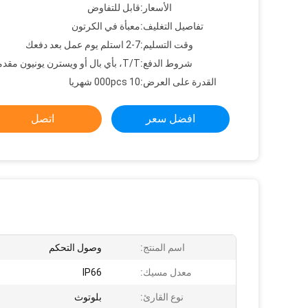
الأسعار:
قابل للتفاوض
تفاصيل التغليف:
معبأة في الكرتون
وقت التسليم:
2-7 استلم يوم عمل بعد دفعك
شروط الدفع:
T/T، بأي بال أو ويسترن يونيون مقدما
القدرة على العرض:
10 000pcs شهريا
افضل سعر
اتصل
اسم المنتج:
وصول التحكم
معدل مسيك:
IP66
نوع القارئ:
بلوتوث