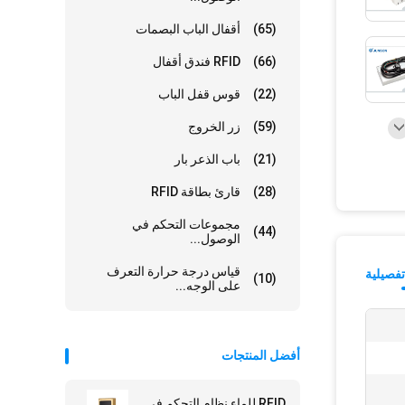
(65)
أقفال الباب البصمات
(66)
RFID فندق أقفال
(22)
قوس قفل الباب
(59)
زر الخروج
(21)
باب الذعر بار
(28)
قارئ بطاقة RFID
مجموعات التحكم في
(44)
الوصول...
قياس درجة حرارة التعرف
فصيلية
(10)
على الوجه...
أفضل المنتجات
RFID للماء نظام التحكم في