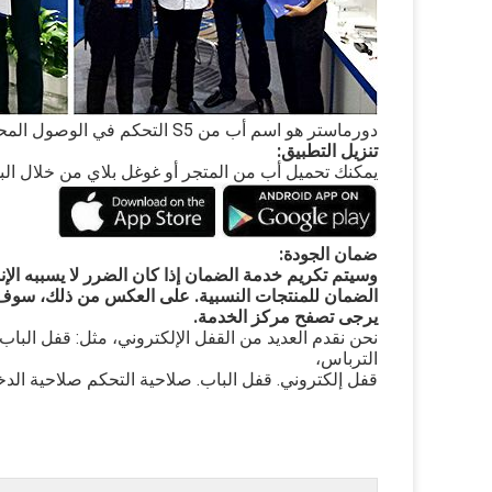
دورماستر هو اسم أب من S5 التحكم في الوصول المحمول.
تنزيل التطبيق:
يمكنك تحميل أب من المتجر أو غوغل بلاي من خلال ا
ضمان الجودة:
وسيتم تكريم خدمة الضمان إذا كان الضرر لا يسببه الإنسان،
الضمان للمنتجات النسبية.
على العكس من ذلك، سوف ج
يرجى تصفح مركز الخدمة.
نحن نقدم العديد من القفل الإلكتروني، مثل: قفل البا
الترباس،
قفل إلكتروني. قفل الباب. صلاحية التحكم صلاحية الدخ