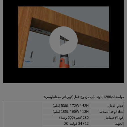
مواصفات
1200 باوند باب مزدوج قفل كهربائي مغناطيسي
:
حجم القفل:
536L * 72W * 42H (ملم)
أبعاد لوحة الصلابة:
185L * 60W * 13H (ملم)
قوة الاحتفاظ
280 كجم (600 رطلا)
الجهد:
12 / 24 فولت DC