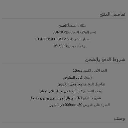
تفاصيل المنتج
مكان المنشأ:
الصين
اسم العلامة التجارية:
JUNSON
إصدار الشهادات:
CE/ROHS/FCC/SGS
رقم الموديل:
JS-500D
شروط الدفع والشحن
الحد الأدنى لكمية:
10pcs
الأسعار:
قابل للتفاوض
تفاصيل التغليف:
معبأة في الكرتون
وقت التسليم:
1-7 أيام عمل بعد استلام المبلغ
شروط الدفع:
T/T، بأي بال أو ويسترن يونيون مقدما
القدرة على العرض:
30، 000pcs في الشهر
وصف