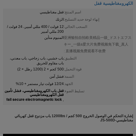
الكهرومغناطيسية قفل
اسم المنتج:
قفل مغناطيسي
إنهاء لوحة حديد التسليح:
الزنك
السحب الحالي:
12 فولت / 400 مللي أمبير، 24 فولت /
200 مللي أمبير
亚洲愉拍自拍欧美精品一级_ドストエフス
المنيوم متأين
キー_一级a爱大片免费视频免下载_真人
直播视频免费观看不收费 :
التطبيق:
باب خشبي، باب زجاجي، باب معدني،
باب مقاوم للحريق
قوة التحمل:
500 كجم × 2 (1200 رطل × 2)
السمة:
فشل آمن
الجهد:
12/24 فولت تيار مستمر + 10%
قفل باب الكهرومغناطيسي، فشل تأمين
تسليط الضوء:
قفل الكهرومغناطيسي
fail secure electromagnetic lock
,
إشارة التحكم في الوصول الخروج 500 كجم / 1200Ibs باب مزدوج قفل كهربائي
مغناطيسي-JS-500D