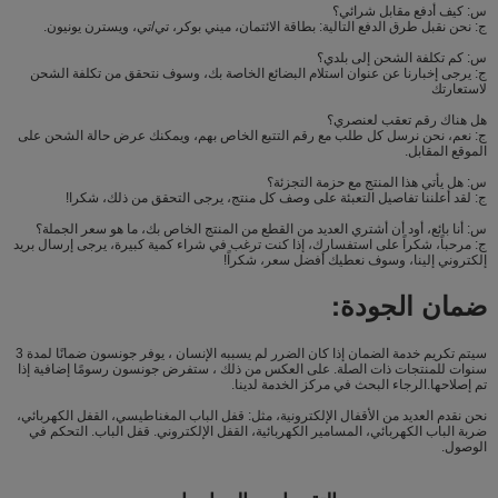
س: كيف أدفع مقابل شرائي؟
ج: نحن نقبل طرق الدفع التالية: بطاقة الائتمان، ميني بوكر، تي/تي، ويسترن يونيون.
س: كم تكلفة الشحن إلى بلدي؟
ج: يرجى إخبارنا عن عنوان استلام البضائع الخاصة بك، وسوف نتحقق من تكلفة الشحن
لاستعارتك
هل هناك رقم تعقب لعنصري؟
ج: نعم، نحن نرسل كل طلب مع رقم التتبع الخاص بهم، ويمكنك عرض حالة الشحن على
الموقع المقابل.
س: هل يأتي هذا المنتج مع حزمة التجزئة؟
ج: لقد أعلننا تفاصيل التعبئة على وصف كل منتج، يرجى التحقق من ذلك، شكرا!
س: أنا بائع، أود أن أشتري العديد من القطع من المنتج الخاص بك، ما هو سعر الجملة؟
ج: مرحباً، شكراً على استفسارك، إذا كنت ترغب في شراء كمية كبيرة، يرجى إرسال بريد
إلكتروني إلينا، وسوف نعطيك أفضل سعر، شكراً!
ضمان الجودة:
سيتم تكريم خدمة الضمان إذا كان الضرر لم يسببه الإنسان ، يوفر جونسون ضمانًا لمدة 3
سنوات للمنتجات ذات الصلة. على العكس من ذلك ، ستفرض جونسون رسومًا إضافية إذا
تم إصلاحها.الرجاء البحث في مركز الخدمة لدينا.
نحن نقدم العديد من الأقفال الإلكترونية، مثل: قفل الباب المغناطيسي، القفل الكهربائي،
ضربة الباب الكهربائي، المسامير الكهربائية، القفل الإلكتروني. قفل الباب. التحكم في
الوصول.