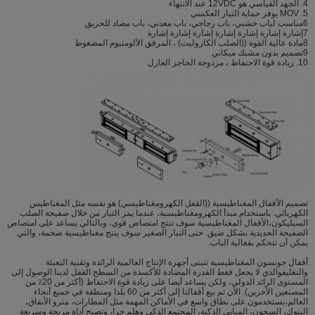
4. الجهد القياسي هو 12VDC عند الانتهاء
5. MOV يوفر حماية التيار العكسي
6مناسب لباب خشبي، باب زجاجي، باب معدني، باب مضاد للحريق
7إشارة إشارة إشارة إشارة إشارة إشارة إشارة
8مادة عالية القوة ((الصلب الكازوليت) ، المرفق الألومنيوم المضغوط
9تصميم بدون مشبك ميكاني
10. زيادة قوة الاحتفاظ ، مزدوجة الحاجز العازل
تصميم الأقفال المغناطيسية ((القفل الكهرومغناطيسي) هو نفسه مثل المغناطيس
الكهربائي. باستخدام مبدأ الكهرومغناطيسية، عندما يمر التيار من خلال صفيحة الصلب
السيليكون،الأقفال المغناطيسية سوف تنتج امتصاص قوي، وبالتالي يساعد على امتصاص
الصفيحة الحديدية بشكل ضيق. حتى التيار الصغير سوف ينتج مغناطيسية ضخمة، والتي
يمكن أن تتحكم بفعالية الباب.
أقفال جونسون المغناطيسية تتبنى أجهزة الإنتاج العالمية الرائدة وتقنية التعبئة
والتغليفوالذي لا يجعل فقط القدرة المضادة للأكسدة من السطح القفل لدينا الوصول إلى
المستوى الرائد الدولي، ولكن يساعد أيضا على زيادة قوة الاحتفاظ (أكثر من 20٪ من
المصنعين الآخرين). الآن تم بيع أقفالنا إلى أكثر من 60 بلدا ومنطقة في جميع أنحاء
العالم،يستخدمون على نطاق واسع في الأماكن المهمة مثل المطارات، مترو الأنفاق،
البنوك، السجون، المباني الذكية، المجتمع الذكي وهلم جرا، وتصبح أداة مريحة وسريعة