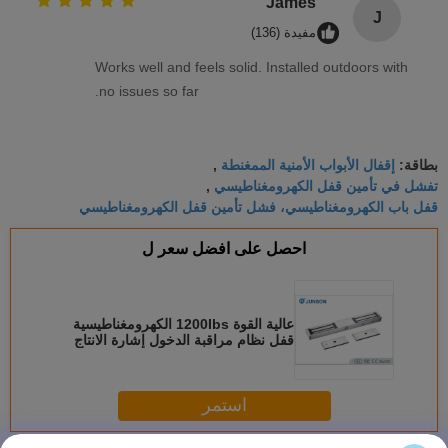
James
J
مفيدة (136)
Works well and feels solid. Installed outdoors with
no issues so far.
إقفال الأبواب الأمنية الممغنطة
بطاقة:
,
تفشل في تأمين قفل الكهرومغناطيسي
,
قفل باب الكهرومغناطيسي، فشل تأمين قفل الكهرومغناطيسي
احصل على افضل سعر ل
عالية القوة 1200Ibs الكهرومغناطيسية
قفل نظام مراقبة الدخول إشارة الانتاج
استمر