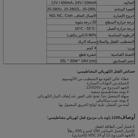
الحالية:
12V / 400mA، 24V / 200mA
العصا المتاحة
JS-280U، JS-280ZL، JS-280L
خروج الإشارة:
الاتصال الجاف، NO، NC، Com
درجة حرارة السطح
20 درجة مئوية
درجة حرارة العمل:
-10°C - 55°C
الرطوبة المناسبة:
0-90% (غير مكثف)
التشطيب للقفل والسلاح
سبيكة الزنك
وزن:
4 كجم
التعبئة القياسية:
عشرة قطع
حجم الصناديق:
35L * 30W * 16H (cm)
خصائص القفل الكهربائي المغناطيسي:
غطاء عالي القوة مع التشطيب من الألومنيوم.
الحماية من التهابات السيارة
الجهد المزدوج من 12V/24V.
لا يوجد مغناطيسية متبقية
سهلة التشغيل جداً: تفتح على الفور عند إيقاف التيار الكهربائي
لا يوجد عيب ميكانيكي
آمنة من الفشل، تلبية لوائح الحريق المعمول بها.
أوصاف
:
1200 باوند باب مزدوج قفل كهربائي مغناطيسي
1-فشل آمن، الطاقة لتقفل
2إختبار الحمل المباشر 280 كجم و 600 رطلاً
3الجهد المزدوج 12 أو 24 VDC ((اختياري)