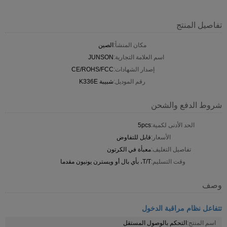
تفاصيل المنتج
مكان المنشأ:
الصين
اسم العلامة التجارية:
JUNSON
إصدار الشهادات:
CE/ROHS/FCC
رقم الموديل:
شبيبة K336E
شروط الدفع والشحن
الحد الأدنى لكمية:
5pcs
الأسعار:
قابل للتفاوض
تفاصيل التغليف:
معبأة في الكرتون
وقت التسليم:
T/T، بأي بال أو ويسترن يونيون مقدما
وصف
تتفاعل نظام مراقبة الدخول
اسم المنتج:
التحكم بالوصول المستقل