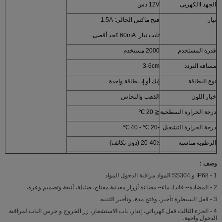
الجهد االكهربى
12V دس
تيار
فتح ماكس الحالي: 1.5A
ثابت تيار: 60mA كحد أقصى
قدرة المستخدم
2000 مستخدم
مسافة التردد
3-6cm
نوع البطاقة
إيك أو إد بطاقة واحدة
خيار اللون
الذهب والنحاس
درجة الحرارة السطحية
≦ 20 ℃
درجة الحرارة التشغيل
-20 ℃ - 40 ℃
الرطوبة مناسبة
20-40٪ (دون تكاثف)
فتح الباب الطريقة
بطاقة، كلمة السر، بطاقة + كلمة السر
وصف :
الباب وقت التتابع
1-99S
1 - IP68 و SS304 المواد مراقبة الدخول المواد
2 - المضادة-- فاندا، ماء-- مضاءة أزرار معدنية مفتاح، ضئيلة، أنيقة وتصميم وعرة،
وزن:
0.45KG
3 - قفل السيطرة تأخير، وفتح مدة، وتأخير التنبيه.
التعبئة القياسية:
30PC
4 - الجزء الثالث قفل كهربائي، إنذار، باب الاستشعار، زر الخروج و جرس الباب لمراقبة
الدخول واجهة.
حجم الكرتون:
54L * 20W * 30.5H (سم