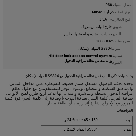
معدل مسيك:
IP68
نوع البطاقة:
م أو Mifare 1
فتح الحالي::
<= 1.5A
تطبيق:
خارج الباب، رينبروف
اللون:
خيارات الذهب، والفضة والنحاس
قدرة بطاقة:
2000user
المواد:
SS304 المواد الإسكان
rfid door lock access control system
تسليط
,
بوابة تتفاعل نظام مراقبة الدخول
الضوء:
يجاند واحد ذكي الباب قفل نظام مراقبة الدخول مع SS304 المواد الإسكان
وحدة تحكم الوصول مستقل
صمم خصيصا للسيطرة على مداخل المباني
والمناطق السكنية والمصانع، وسوف توفر للمستخدمين مع حلول نظام
مراقبة الدخول بسيطة ومباشرة وآمنة .. انها تدعم أربع طرق لفتح الأبواب:
بطاقة القرب، كلمة السر،
بطاقة
القرب
بالإضافة إلى كلمة السر،
قوة كلمة
المرور مع
الإخراج إشارة إنذار
إميد أو بطاقة ميفار
.
المواصفات:
البعد
150 * 45 * 24.5mm و
المواد
SS304 المواد الإسكان