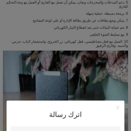
5. دعم المدخلات والمخرجات ويغان، يمكن أن تعمل مع القارئ أو العمل مع وحة التحكم
كقارئ
6. برمجة بسيطة، عملية سهلة
7. يمكن وضع بطاقات عن طريق بطاقة الإدارة أو على لوحة المفاتيح
8. تتم حماية البيانات حتى بعد انقطاع التيار الكهربائي
9. مع تسليط الضوء الخلفي
10. العمل مع قفل مغناطيسي، قفل كهربائي، زر الخروج، واستشعار الباب، جرس،
والتنبيه، وقارئ الرقيق
اترك رسالة