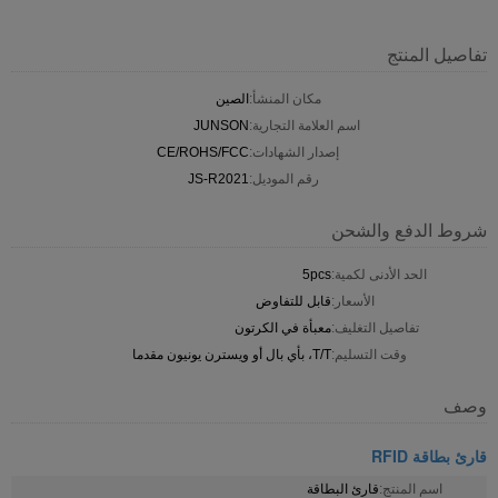
تفاصيل المنتج
مكان المنشأ:
الصين
اسم العلامة التجارية:
JUNSON
إصدار الشهادات:
CE/ROHS/FCC
رقم الموديل:
JS-R2021
شروط الدفع والشحن
الحد الأدنى لكمية:
5pcs
الأسعار:
قابل للتفاوض
تفاصيل التغليف:
معبأة في الكرتون
وقت التسليم:
T/T، بأي بال أو ويسترن يونيون مقدما
وصف
قارئ بطاقة RFID
اسم المنتج:
قارئ البطاقة