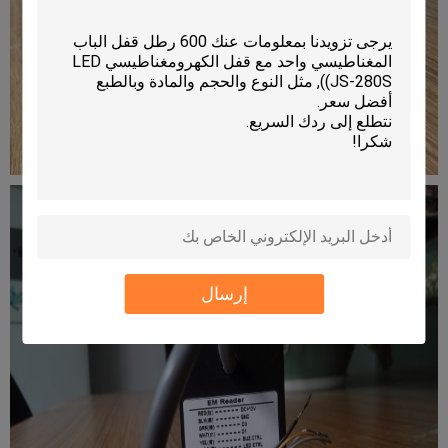
إرسال