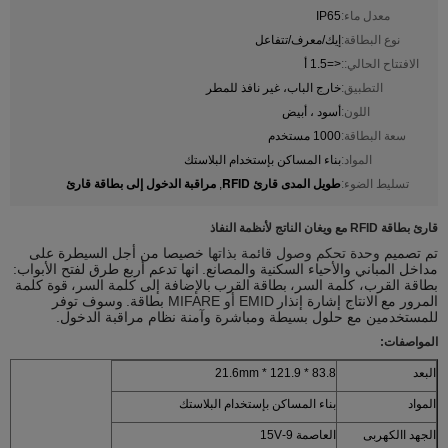
معدل ماء:
IP65
نوع البطاقة:
إيك/معرف/تتفاعل
الافتتاح الحالي::
<=1.5 أ
التطبيق:
خارج الباب، غير نافذ للمطر
اللون:
أسود ، أبيض
سعة البطاقة:
1000 مستخدم
المواد:
بناء المساكن بإستخدام البلاستك
طويل المدى قارئ RFID
مراقبة الدخول إلى بطاقة قارئ
تسليط الضوء:
,
قارئ بطاقة RFID مع ويغان الناتج لأنظمة النفاذ
تم تصميم
وحدة تحكم وصول قائمة بذاتها
خصيصا من أجل السيطرة على
مداخل المباني والأحياء السكنية والمصانع.
انها تدعم أربع طرق لفتح الأبواب:
بطاقة القرب، كلمة السر،
بطاقة
القرب
بالإضافة إلى كلمة السر،
قوة كلمة
المرور مع
الانتاج إشارة إنذار
EMID أو MIFARE
بطاقة.
وسوف توفر
للمستخدمين مع حلول بسيطة ومباشرة وآمنة نظام مراقبة الدخول.
المواصفات:
البعد
83.8 * 121.9 * 21.6mm
المواد
بناء المساكن بإستخدام البلاستك
الجهد االكهربى
العاصمة 9-15V