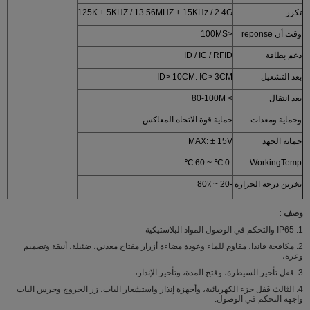
تكرر
125K ± 5KHZ / 13.56MHZ ± 15KHz / 2.4G
وقت أن reponse
<100MS
دعم بطاقة
ID / IC / RFID
بعد التشغيل
ID> 10CM. IC> 3CM
بعد انتقال
> 80-100M
وحماية ومعدات
حماية قوة الاتجاه المعاكس
حماية الجهد
MAX: ± 15V
-0 ℃ ~ 60 ℃
WorkingTemp
تخزين درجة الحرارة
-20 ~ 80٪
درجة الحماية
IP65، ومكافحة المياه، ومكافحة الغبار
وصف :
وزن:
0.5KG
1. IP65 والتحكم في الوصول المواد البلاستيكية
2. مكافحة فاندا، مقاوم للماء وعودة مضاءة أزرار مفتاح معدني، ضئيلة، أنيقة وتصميم
التعبئة القياسية:
30PC
وعرة،
كرتون الحجم:
54L * 20W * 30.5H (سم
3. قفل تأخير السيطرة، وفتح المدة، وتأخير الإنذار،
4. الثالث قفل جزء الكهربائية، وأجهزة إنذار واستشعار الباب، زر الخروج وجرس الباب
واجهة التحكم في الوصول.