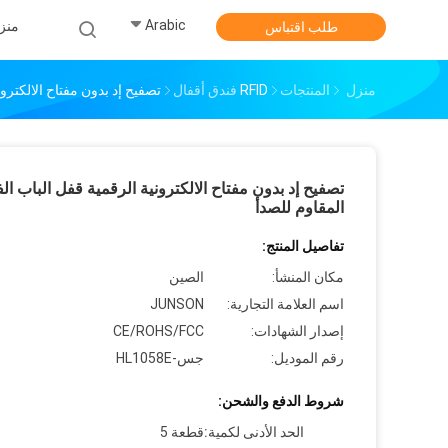
Arabic
منز
طلب اقتباس
منزل
المنتجات
RFID فندق أقفال
تصفيح إد بدون مفتاح الالكترون
تصفيح إد بدون مفتاح الالكترونية الرقمية قفل الباب الف
المقاوم للصدأ
تفاصيل المنتج:
مكان المنشأ:
الصين
اسم العلامة التجارية:
JUNSON
إصدار الشهادات:
CE/ROHS/FCC
رقم الموديل:
جس-HL1058E
شروط الدفع والشحن:
الحد الأدنى لكمية:
قطعة 5