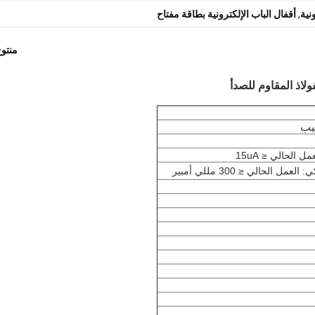
نية
,
أقفال الباب الإلكترونية بطاقة مفتاح
منتو
ولاذ المقاوم للصدأ
يب
 الحالي ≤ 15uA
ل الحالي ≤ 300 مللي أمبير