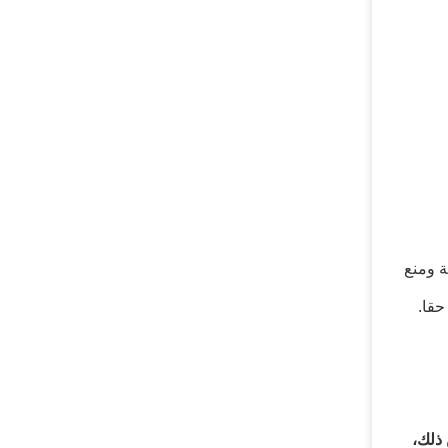
ة ومنع
قا.
ذلك،