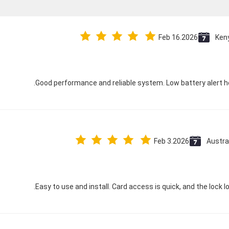
Feb 16.2026
Ken
Good performance and reliable system. Low battery alert help
Feb 3.2026
Austra
Easy to use and install. Card access is quick, and the lock l