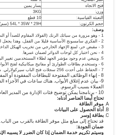
فتح الاتجاه
يسار يمين
وزن:
3KG
التعبئة القياسية:
10 قطع
حجم الكرتون:
54L * 35W * 29H (سم)
وصف:
1 -
وهو مزورة من سبائك الزنك (الفولاذ المقاوم للصدأ أو الن
2 -
الفكري سامسونج الأساسية قليلا من القفل، وهذا يجعل ا
3 -
مقبض حر، لمنع الإجهاد الخارجي من تخريب الهيكل الداخ
4 -
نحن اختبار كل لوحات الدوائر لضمان عمرها.
5.
وينبغي عدم وجود مؤشر الجهد لطلاء المستخدمين تغيير ال
6 -
وتستخدم بطاقات الطوارئ أو مفاتيح ميكانيكية لفتح الأب
7 -
الحفاظ على أحدث 256 سجلات فتح الباب سيركولارلي.
م
8 -
إنهاء الوظائف المفتوحة للبطاقات المفقودة أو المف
9-
بيان عدم إغلاق الأبواب.
هناك ساعات في الأجزاء الد
العملاء بسبب الرسوم.
10 -
برنامجنا يمكن توضيح فئات الإدارة من المدير الع
تحتاج أيضا العناصر أدناه:
موفر الطاقة
أداة الحصول على البيانات
بطاقة إوسر
قد تحتاج إلى مبلغ مثل موفر الطاقة بالقرب من الباب.
ضمان الجودة:
وسيتم تكريم خدمة الضمان إذا كان الضرر لا يسببه الإنسان، جونسون يوفر 2 س