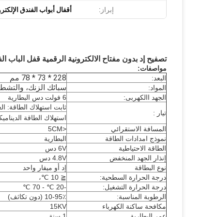
إبراز:
أقفال أبواب الفندق الإلكترو
تصفيح إد بدون مفتاح الالكترونية الرقمية قفل الباب الف
مواصفات:
228 * 73 * 78 مم
البعد:
سبائك الزنك، والتشط
المواد:
الجهد االكهربى:
6 فولت دس البطارية
ثابت استهلاك الطاقة: العمل
تيار :
استهلاك الطاقة الديناميكي: العم
المسافة الاستقرائي
<5CM
نموذج امدادات الطاقة
البطارية
الطاقة الاحتياطية
6V دس
إنذار الجهد المنخفض
4.8V دس
نوع البطاقة
إد أو ميفار واحد
درجة الحرارة السطحية:
≦ 10 ℃،
درجة الحرارة التشغيل:
-20 ℃ - 70 ℃
الرطوبة المناسبة:
10-95٪ (دون تكاثف)
مكافحة ساكنة الكهرباء
15KV
عمر البطارية
1 سنة