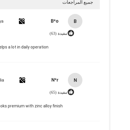
جميع المراجعات
B*o
B
ya
مفيدة (63)
s a lot in daily operation.
N*r
N
lia
مفيدة (65)
ooks premium with zinc alloy finish.