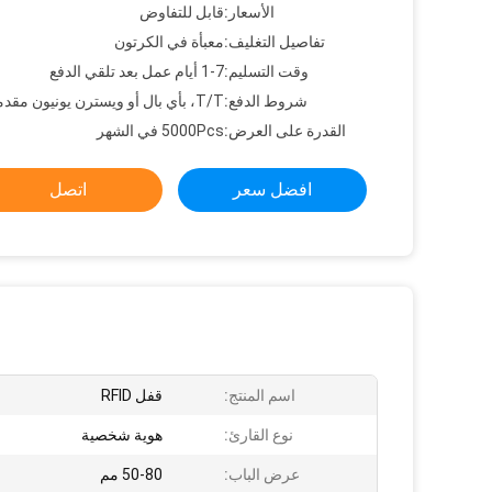
الأسعار:
قابل للتفاوض
تفاصيل التغليف:
معبأة في الكرتون
وقت التسليم:
1-7 أيام عمل بعد تلقي الدفع
شروط الدفع:
T/T، بأي بال أو ويسترن يونيون مقدما
القدرة على العرض:
5000Pcs في الشهر
افضل سعر
اتصل
اسم المنتج:
قفل RFID
نوع القارئ:
هوية شخصية
عرض الباب:
50-80 مم