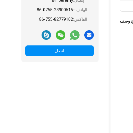
إتصال:
Mr. Jeremy
الهاتف ::
86-0755-23900515
الفاكس:
86-755-82779102
ج وصف
اتصل