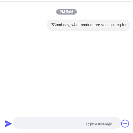
5:06 PM
Good day, what product are you looking for?
إرسال
LED JS-500S باب واحد قفل مغناطيسي غرامة لفائف كوبر الزنك
التشطيب لالفولتورات
الكهرومغناطيسية قفل
2024-01-17