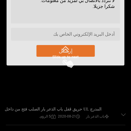
إرسال
المدرج UL حريق قفل باب الذعر بار الصلب فتح من داخل
باب الذعر بار
2020-08-21
5 الرؤى