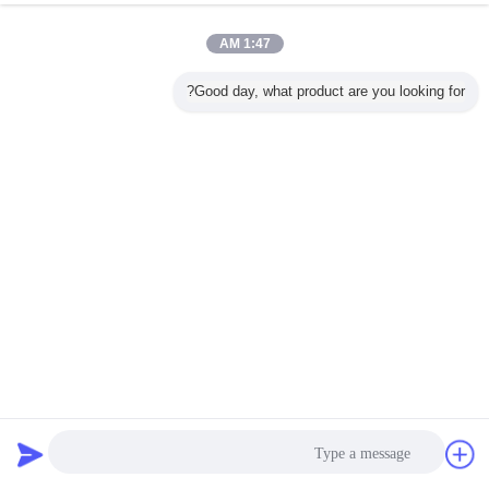
1:47 AM
Good day, what product are you looking for?
إرسال
التحكم في الوصول عن بعد قفل الكهربائية بولت الباب مع تأخير
الوقت بدون إطار
كهرباء بولت قفل
2025-01-19
115 الرؤى