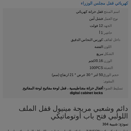
كهربائي قفل مجلس الوزراء
اسم المنتج:
قفل خزانة كهربائي
نوع العمل:
فشل آمن
الجهد:
12 فولت
حاضِر:
1 أ
داخل لفائف:
كورس النحاس الدقيق
اللون:
الفضة
الشكل:
مربع
الوزن:
0.16/كجم
التعبئة:
100PCS
حجم الورق
50 لتر * 30 عرض * 21 ارتفاع (سم)
المقوى:
أقفال خزانة مغناطيسية ، قفل لوحة مفاتيح لوحة المفاتيح
تسليط الضوء:
,
digital cabinet locks
دائم وشعبي مريحة مينيول قفل الملف
اللولبي فتح باب أوتوماتيكي
نموذج: شبيبة 304