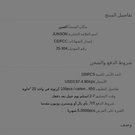
تفاصيل المنتج
مكان المنشأ:
الصين
اسم العلامة التجارية:
JUNSON
إصدار الشهادات:
CE/FCC
رقم الموديل:
JS-304
شروط الدفع والشحن
الحد الأدنى لكمية:
100PCS
الأسعار:
USD3.97-4.90/cps
تفاصيل التغليف:
100pcs / carton ، 850 كرتونة في واحد 20 "حاوية
وقت التسليم:
2-7 استلم يوم عمل بعد دفعك
شروط الدفع:
T/T، بأي بال أو ويسترن يونيون مقدما
القدرة على العرض:
5،0000pcs شهريا
وصف