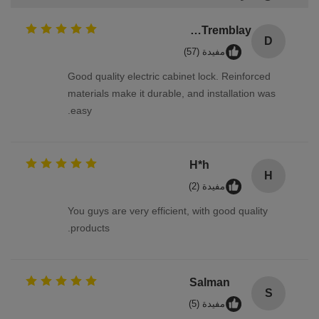
Daniel Tremblay
D
مفيدة (57)
Good quality electric cabinet lock. Reinforced
materials make it durable, and installation was
easy.
H*h
H
مفيدة (2)
You guys are very efficient, with good quality
products.
Salman
S
مفيدة (5)