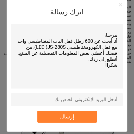
الملف اللولبي مدفوعة ، ودعم 12V
اترك رسالة
صغير ورائع ، التثبيت بسهولة ،
صمت المطاط حصيرة للحد من الضوضاء من فتح.
تستخدم على نطاق واسع لقفل الخزانات الإلكترونية ، خزانة ذكية صريحة ، آلات البيع ،
وصناديق الصحف الإلكترونية وغيرها.
يستمر بالكهرباء لا يزيد عن 10S ، لمنع حرق الملف
مع صغير مع موصل ، وأسلاك 20mm ، من السهل الاتصال بلوحة التحكم.
قابل للعمل مع التحكم في الوصول أو التحكم عن بعد أو قدرة التحكم في الوصول
الخاصة.
مع التبديل في حالات الطوارئ مفتوحة مخفية ، يمكن فتح باليد في حالة الطوارئ
قوة بولت القابضة عند 150 كجم
في التصميم الفائق الرقة ، سيوفر القفل مساحة أكبر بكثير للمنتجات في الحالة مع توفير
المواد الخام.
نفض الغبار باب السيارة. مع تعديل الربيع ، يمكن فتح باب 0.5-4kg تلقائي.
إرسال