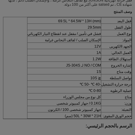
قفل خزانة كهربائية JUNSON مع لفائف النحاس غرامة ، والإسكان الصلب دائم ، لديها
شهادة CE ، تم salsed على أكثر من 100 دولة.
وصف المنتج
قفل البعد
69.5L * 64.5W * 13H (mm)
طول القفل
29.5mm
نوع العمل
فشل في تأمين / مقفل عند انقطاع التيار الكهربائي
المواد:
الإسكان الصلب / لفائف النحاس غرامة
الجهد االكهربى
12V
العمل الحالي:
1A
استهلاك الطاقة
1.2W
إشارة الخروج
NO / COM لـ JS-304S
وقت متاح
1S
تواصل السلطة
≦ 10S
درجة حرارة التشغيل
-40 ℃ -50 ℃
عملية الرطوبة
0-80 ℃
متاح
كل نوع من مجلس الوزراء
وزن:
0.1KG / جهاز كمبيوتر شخصى
التعبئة:
جهاز كمبيوتر شخصى 100 / الكرتون
حجم الورق المقوى:
50L * 30W * 21H (سم)
الرسم بالحجم الرئيسي: