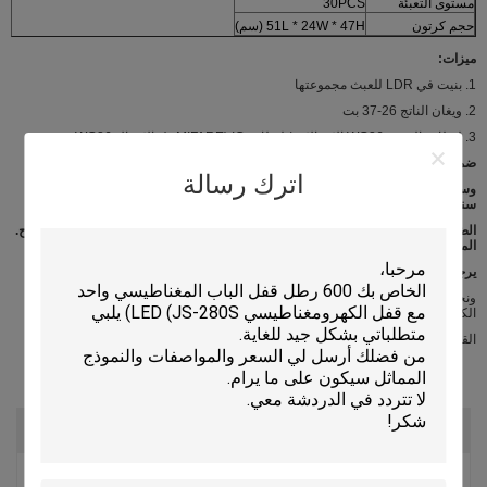
مستوى التعبئة
30PCS
حجم كرتون
51L * 24W * 47H (سم)
ميزات:
1. بنيت في LDR للعبث مجموعتها
2. ويغان الناتج 26-37 بت
3. لبطاقة الهوية، WG26 الاتصالات / لبطاقة IC (MIFARE و)، الاتصال WG26
ضمان الجودة:
اترك رسالة
وسيتم تكريم خدمة الضمان إذا لم يكن الضرر ناجما عن الإنسان، JUNSON يوفر 3
سنوات
الضمان لمنتجات النسبية.
على العكس من ذلك، سوف JUNSON تهمة إضافية إذا إصلاح.
المزيد من المعلومات،
يرجى تصفح مركز خدمتنا.
ونحن نقدم العديد من قفل الإلكترونية، مثل: قفل المغناطيسي الباب، قفل ديدبولت
الكهربائية، ضربة كهربائية، قفل الترباس الكهربائية،
القفل الإلكتروني. قفل الباب. صلاحية التحكم صلاحية الدخول.
التقييمات والمراجعات
التقييم العام