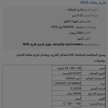
قارئ بطاقة RFID
اسم المنتج:
قارئ البطاقة
قراءة المدى:
5-10 سم
تطبيق:
في الهواء الطلق
نوع القارئ:
معرف، MIFARE وأو RFID
الانتاج:
26bit ويغان
اللون:
أسود
security card readers
طويل المدى قارئ RFID
تسليط الضوء:
,
وصول المكافحة المتكاملة UHF تتفاعل القارئ، وتتفاعل قارئ بطاقة الائتمان
مواصفات:
حجم
86 × 86 × 18 (ملم)
الجهد العملية
9-24V العاصمة
الاستعداد الحالية
<من 100mA
تردد
125KHZ / 13.56MHZ
قراءة المدى
5-10CM
تنسيق الإخراج
26bits يجاند
اللون
أسود
درجة الحرارة
-40 ° ~ 60 ° C