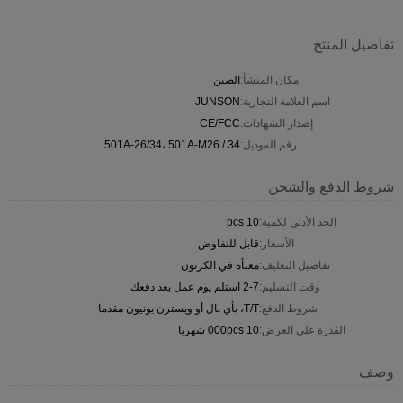
تفاصيل المنتج
مكان المنشأ:
الصين
اسم العلامة التجارية:
JUNSON
إصدار الشهادات:
CE/FCC
رقم الموديل:
501A-26/34، 501A-M26 / 34
شروط الدفع والشحن
الحد الأدنى لكمية:
10 pcs
الأسعار:
قابل للتفاوض
تفاصيل التغليف:
معبأة في الكرتون
وقت التسليم:
2-7 استلم يوم عمل بعد دفعك
شروط الدفع:
T/T، بأي بال أو ويسترن يونيون مقدما
القدرة على العرض:
10 000pcs شهريا
وصف