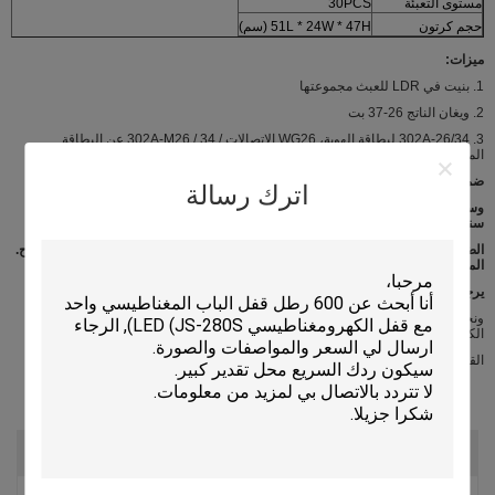
مستوى التعبئة
30PCS
حجم كرتون
51L * 24W * 47H (سم)
ميزات:
1. بنيت في LDR للعبث مجموعتها
2. ويغان الناتج 26-37 بت
3. 302A-26/34 لبطاقة الهوية، WG26 الاتصالات / 302A-M26 / 34 عن البطاقة
الممغنطة (MIFARE و)، الاتصال WG26
ضمان الجودة:
اترك رسالة
وسيتم تكريم خدمة الضمان إذا لم يكن الضرر ناجما عن الإنسان، JUNSON يوفر 3
سنوات
الضمان لمنتجات النسبية.
على العكس من ذلك، سوف JUNSON تهمة إضافية إذا إصلاح.
المزيد من المعلومات،
يرجى تصفح مركز خدمتنا.
ونحن نقدم العديد من قفل الإلكترونية، مثل: قفل المغناطيسي الباب، قفل ديدبولت
الكهربائية، ضربة كهربائية، قفل الترباس الكهربائية،
القفل الإلكتروني. قفل الباب. صلاحية التحكم صلاحية الدخول.
التقييمات والمراجعات
التقييم العام