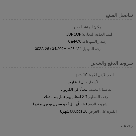
تفاصيل المنتج
مكان المنشأ:
الصين
اسم العلامة التجارية:
JUNSON
إصدار الشهادات:
CE/FCC
رقم الموديل:
302A-26 / 34،302A-M26 / 34
شروط الدفع والشحن
الحد الأدنى لكمية:
10 pcs
الأسعار:
قابل للتفاوض
تفاصيل التغليف:
معبأة في الكرتون
وقت التسليم:
2-7 استلم يوم عمل بعد دفعك
شروط الدفع:
T/T، بأي بال أو ويسترن يونيون مقدما
القدرة على العرض:
10 000pcs شهريا
وصف