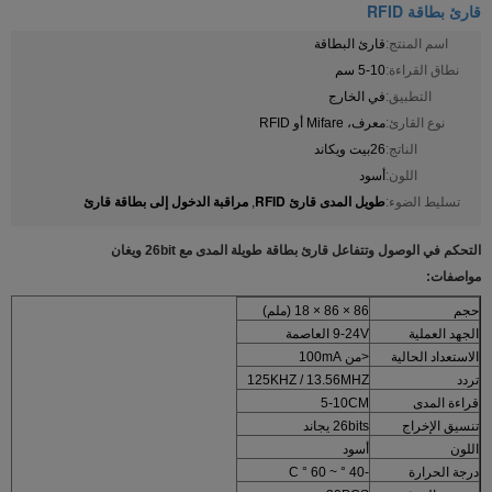
قارئ بطاقة RFID
اسم المنتج:
قارئ البطاقة
نطاق القراءة:
5-10 سم
التطبيق:
في الخارج
نوع القارئ:
معرف، Mifare أو RFID
الناتج:
26بيت ويكاند
اللون:
أسود
طويل المدى قارئ RFID
مراقبة الدخول إلى بطاقة قارئ
تسليط الضوء:
,
التحكم في الوصول وتتفاعل قارئ بطاقة طويلة المدى مع 26bit ويغان
مواصفات:
حجم
86 × 86 × 18 (ملم)
الجهد العملية
9-24V العاصمة
الاستعداد الحالية
<من 100mA
تردد
125KHZ / 13.56MHZ
قراءة المدى
5-10CM
تنسيق الإخراج
26bits يجاند
اللون
أسود
درجة الحرارة
-40 ° ~ 60 ° C