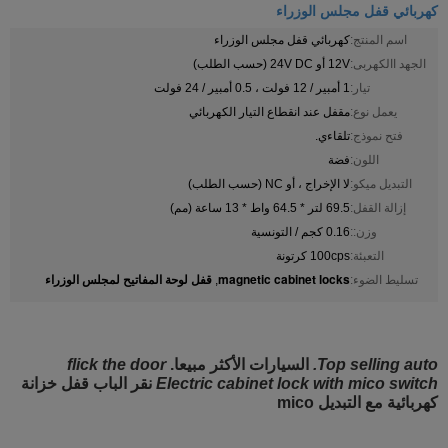
كهربائي قفل مجلس الوزراء
اسم المنتج:
كهربائي قفل مجلس الوزراء
الجهد االكهربى:
12V أو 24V DC (حسب الطلب)
تيار:
1 أمبير / 12 فولت ، 0.5 أمبير / 24 فولت
يعمل نوع:
مقفل عند انقطاع التيار الكهربائي
فتح نموذج:
تلقاءي.
اللون:
فضة
التبديل ميكو:
لا الإخراج ، أو NC (حسب الطلب)
إزالة القفل:
69.5 لتر * 64.5 واط * 13 ساعة (مم)
وزن::
0.16 كجم / التونسية
التعبئة:
100cps كرتونة
magnetic cabinet locks
قفل لوحة المفاتيح لمجلس الوزراء
تسليط الضوء:
,
Top selling auto.
السيارات الأكثر مبيعا.
flick the door
Electric cabinet lock with mico switch
نقر الباب قفل خزانة
كهربائية مع التبديل mico