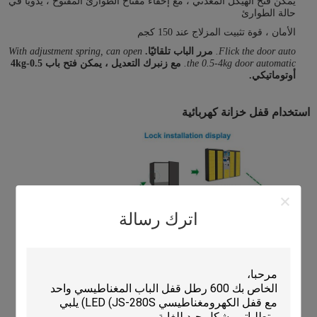
يمكن فتح الهيكل المعدني ، مع إخفاء مفتاح الطوارئ المفتوح ، يدويًا في
حالة الطوارئ
الأمان ، قوة تثبيت المزلاج عند 150 كجم
Flick the door auto.
مرر الباب تلقائيًا.
With adjustment spring, can open
the 0.5-4kg door automatic.
مع زنبرك التعديل ، يمكن فتح باب 0.5-4kg
أوتوماتيكي.
استخدام قفل خزانة كهربائية
اترك رسالة