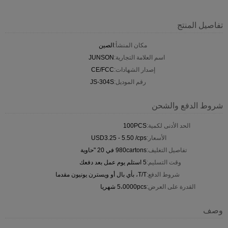
تفاصيل المنتج
مكان المنشأ:
الصين
اسم العلامة التجارية:
JUNSON
إصدار الشهادات:
CE/FCC
رقم الموديل:
JS-304S
شروط الدفع والشحن
الحد الأدنى لكمية:
100PCS
الأسعار:
USD3.25 - 5.50 /cps
تفاصيل التغليف:
980cartons في 20 "حاوية
وقت التسليم:
5 استلم يوم عمل بعد دفعك
شروط الدفع:
T/T، بأي بال أو ويسترن يونيون مقدما
القدرة على العرض:
5،0000pcs شهريا
وصف