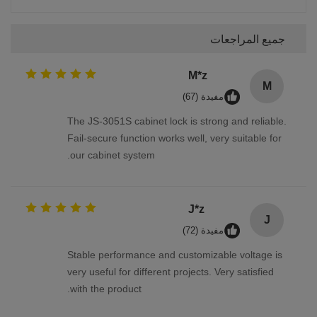
جميع المراجعات
M*z
M
مفيدة (67)
The JS-3051S cabinet lock is strong and reliable.
Fail-secure function works well, very suitable for
our cabinet system.
J*z
J
مفيدة (72)
Stable performance and customizable voltage is
very useful for different projects. Very satisfied
with the product.