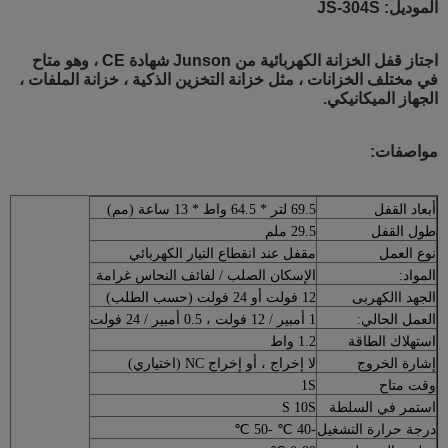
الموديل: JS-304S
اجتاز قفل الخزانة الكهربائية من Junson شهادة CE ، وهو متاح
في مختلف الخزانات ، مثل خزانة التخزين الذكية ، خزانة الملفات ،
الجهاز الميكانيكي.
مواصفات:
أبعاد القفل
69.5 لتر * 64.5 واط * 13 ساعة (مم)
طول القفل
29.5 ملم
نوع العمل
مقفل عند انقطاع التيار الكهربائي
المواد:
الإسكان الصلب / لفائف النحاس غرامة
الجهد االكهربى
12 فولت أو 24 فولت (حسب الطلب)
العمل الحالي:
1 أمبير / 12 فولت ، 0.5 أمبير / 24 فولت
استهلاك الطاقة
1.2 واط
إشارة الخروج
لا إخراج ، أو إخراج NC (اختياري)
وقت متاح
1S
استمر في السلطة
S 10S
درجة حرارة التشغيل
-40 ℃ -50 ℃