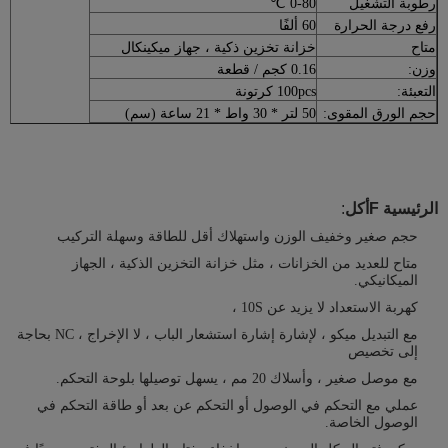
رطوبة التشغيل
0-80 ℃
رفع درجة الحرارة
60 ألفًا
متاح
خزانة تخزين ذكية ، جهاز ميكينكال
وزن:
0.16 كجم / قطعة
التعبئة:
100pcs كرتونة
حجم الورق المقوى:
50 لتر * 30 واط * 21 ساعة (سم)
الرئيسية F
أكل
:
حجم صغير وخفيف الوزن واستهلاك أقل للطاقة وسهلة التركيب
متاح للعديد من الخزانات ، مثل خزانة التخزين الذكية ، الجهاز
الميكانيكي.
كهربة الاستعداد لا يزيد عن 10S ،
مع التبديل ميكو ، لإشارة إشارة استشعار الباب ، لا الإخراج ، NC بحاجة
إلى تخصيص
مع موصل صغير ، وأسلاك 20 مم ، يسهل توصيلها بلوحة التحكم.
عملي مع التحكم في الوصول أو التحكم عن بعد أو طاقة التحكم في
الوصول الخاصة.